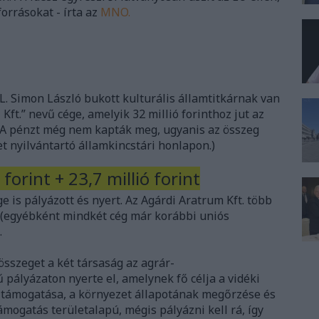
orrásokat - írta az
MNO.
L. Simon László bukott kulturális államtitkárnak van
t.” nevű cége, amelyik 32 millió forinthoz jut az
 (A pénzt még nem kapták meg, ugyanis az összeg
t nyilvántartó államkincstári honlapon.)
forint + 23,7 millió forint
ge is pályázott és nyert. Az Agárdi Aratrum Kft. több
ár (egyébként mindkét cég már korábbi uniós
.
 összeget a két társaság az agrár-
 pályázaton nyerte el, amelynek fő célja a vidéki
k támogatása, a környezet állapotának megőrzése és
ámogatás területalapú, mégis pályázni kell rá, így