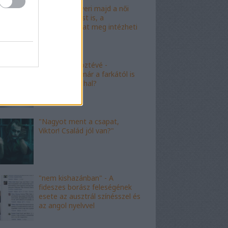
"Mészáros nyeri majd a női
kalapácsvetést is, a
kabalafigurákat meg intézheti
Gyárfás!"
"Minőségi" köztévé -
hamarosan, már a farkától is
bűzleni fog a hal?
"Nagyot ment a csapat,
Viktor! Család jól van?"
"nem kishazánban" - A
fideszes borász feleségének
esete az ausztrál színésszel és
az angol nyelvvel