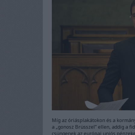
Míg az óriásplakátokon és a kormá
a „gonosz Brüsszel” ellen, addig a f
csüngenek az európai uniós pénzeken