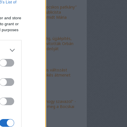
B’s List of
"Figyelj, te mocskos patkány"
- a fideszes publicista
nekiesett Schmidt Mária
er and store
fiának
to grant or
ed purposes
"Kell-e segítség, újjáépítés,
bármi?" - Kijavították Orbán
telefonálós videóját
"Kokó radikális változást
akart, én a békés átmenet
híve vagyok"
"Köszönöm, hogy szavazol" -
molinó jelent meg a Bocskai
út felett