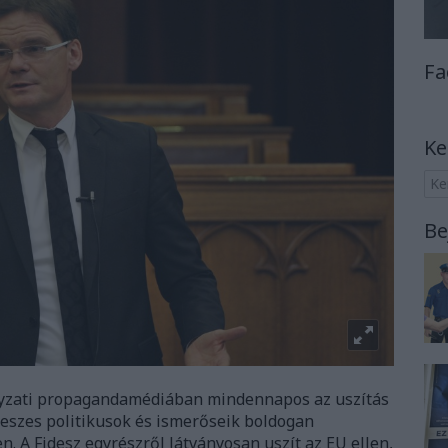
Fa
Ke
Be
nyzati propagandamédiában mindennapos az uszítás
ideszes politikusok és ismerőseik boldogan
. A Fidesz egyrészről látványosan uszít az EU ellen,