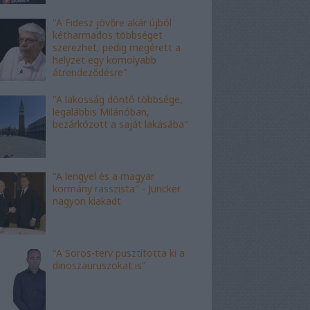
"A Fidesz jövőre akár újból
kétharmados többséget
szerezhet, pedig megérett a
helyzet egy komolyabb
átrendeződésre"
"A lakosság döntő többsége,
legalábbis Milánóban,
bezárkózott a saját lakásába"
"A lengyel és a magyar
kormány rasszista" - Juncker
nagyon kiakadt
"A Soros-terv pusztította ki a
dinoszauruszokat is"