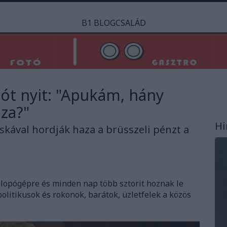
B1 BLOGCSALÁD
tót nyit: "Apukám, hány
aza?"
Hi
táskával hordják haza a brüsszeli pénzt a
 lopógépre és minden nap több sztorit hoznak le
politikusok és rokonok, barátok, üzletfelek a közös