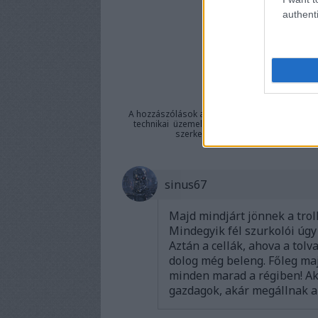
authenti
A bejeg
https://b1.blo
A hozzászólások a
vonatkozó jogszabályok
ér
technikai
üzemeltetője semmilyen felelősséget 
szerkesztőjéhez. Részletek a
Felha
sinus67
Majd mindjárt jönnek a tro
Mindegyik fél szurkolói úgy
Aztán a cellák, ahova a tolva
dolog még beleng. Főleg majd
minden marad a régiben! Aká
gazdagok, akár megállnak a