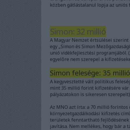
közben gátlástalanul lopja az uniós f
Simon: 32 millió
A Magyar Nemzet értsülései szerint 
egy „Simon és Simon Mezőgazdasági Kf
unió vidékfejlesztési programjából.
egyelőre nem szerepel a kifizetéseke
Simon felesége: 35 millió 
A kegyvesztetté vált politikus felesé
mint 35 millió forint kifizetésére v
pályázatokon is sikeresen szerepelt)
Az MNO azt írta: a 70 millió forintos
környezetgazdálkodási kifizetés című
területek fenntartható fejlődéséne
javítása. Nem mellékes, hogy bár a t