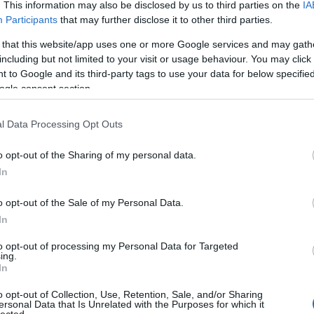
. This information may also be disclosed by us to third parties on the
IA
millió forint
Participants
that may further disclose it to other third parties.
 Erik fideszes politikus felesége is nagyot kaszált:
 that this website/app uses one or more Google services and may gath
including but not limited to your visit or usage behaviour. You may click 
 to Google and its third-party tags to use your data for below specifi
y brüsszeli pénzből építi a lovardáját is, amelyben
ogle consent section.
A lovarda több uniós pályázaton nyert milliókat:
, aztán 32,4 milliót lovarda építésére, aztán 39
l Data Processing Opt Outs
írta az
Átlátszó.
illió forint
o opt-out of the Sharing of my personal data.
In
ik, de a Matolcsy Ádám érdekeltségébe került
desen. A jegybankelnök fiának közvetett
o opt-out of the Sale of my Personal Data.
,5 millió forint brüsszeli pénzre pályázott idén, és
In
to opt-out of processing my Personal Data for Targeted
ing.
gnél dolgozó gyakornokok támogatására kapja az
In
lesztési forrásaiból. A pénz pikantériája az, hogy a
t zajlott, hogy a kormányzat elindította az „Állítsuk
o opt-out of Collection, Use, Retention, Sale, and/or Sharing
 is figyelemre méltó, hogy az ifjú vállalkozó
ersonal Data that Is Unrelated with the Purposes for which it
lected.