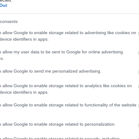
yel „Nem Magyarország veszélyezteti az EU-t,
Out
t tavaly év végén a Frankfurter Allgemeine Zeitung
elyben a jegybankelnök éles kritikával illette
consents
t bírálatok ide vagy oda, a pénz azért bizonyosan
o allow Google to enable storage related to advertising like cookies on
evice identifiers in apps.
71
komment
o allow my user data to be sent to Google for online advertising
ió
európai unió
lopás
brüsszel
uniós pályázat
l. simon
s.
lászló
to allow Google to send me personalized advertising.
o allow Google to enable storage related to analytics like cookies on
evice identifiers in apps.
o allow Google to enable storage related to functionality of the website
o allow Google to enable storage related to personalization.
o allow Google to enable storage related to security, including