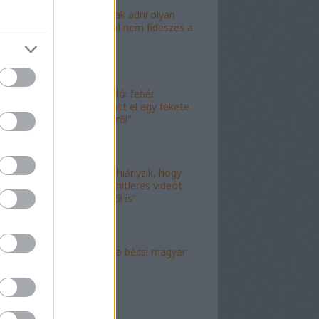
"Lóf.szt fognak adni olyan
területre, ahol nem fideszes a
képviselő"
"Magyar híradó: fehér
gyereket lopott el egy fekete
férfi az erkélyről"
"Már csak az hiányzik, hogy
valami idióta hitleres videót
csináljon ebből is"
"Mély torok" a bécsi magyar
nagykövet?