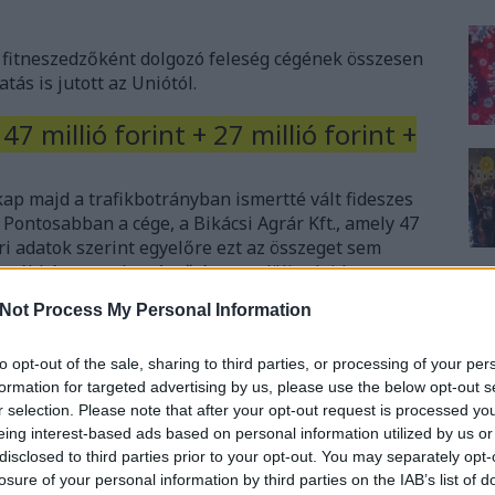
: fitneszedzőként dolgozó feleség cégének összesen
tás is jutott az Uniótól.
7 millió forint + 27 millió forint +
p majd a trafikbotrányban ismertté vált fideszes
. Pontosabban a cége, a Bikácsi Agrár Kft., amely 47
ári adatok szerint egyelőre ezt az összeget sem
 egyébként angoltanárnő és egyedüli tulajdonosa a
Not Process My Personal Information
építésére is 27 millió forint pályázati pénzt nyert
to opt-out of the sale, sharing to third parties, or processing of your per
át a két pályázat összértéke meghaladja a 70 millió
formation for targeted advertising by us, please use the below opt-out s
r selection. Please note that after your opt-out request is processed y
eing interest-based ads based on personal information utilized by us or
 cége is kapott területalapú támogatást kapott, 21
disclosed to third parties prior to your opt-out. You may separately opt-
losure of your personal information by third parties on the IAB’s list of