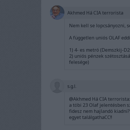
Akhmed Há CIA terrorista
Nem kell se lopcsányozni, s
A független uniós OLAF eddi
1) 4- es metró (Demszkij-D
2) uniós pénzek szétosztásá
felesége)
s.g.l.
@Akhmed Há CIA terrorista
a töbi 23 Olaf jelentésben s
fidesz nem hajlandó kiadni?
egyet találgathaCC!!