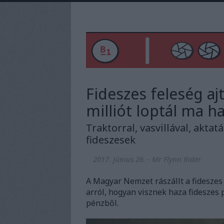
Fideszes feleség aj
milliót loptál ma h
Traktorral, vasvillával, akta
fideszesek
2017. június 26.
-
Mr Flynn Rider
A Magyar Nemzet rászállt a fideszes
arról, hogyan visznek haza fideszes 
pénzből.