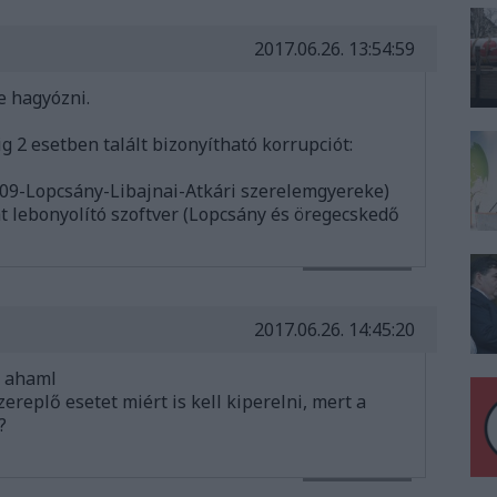
2017.06.26. 13:54:59
e hagyózni.
g 2 esetben talált bizonyítható korrupciót:
209-Lopcsány-Libajnai-Atkári szerelemgyereke)
t lebonyolító szoftver (Lopcsány és öregecskedő
VÁLASZ ERRE
2017.06.26. 14:45:20
: ahaml
zereplő esetet miért is kell kiperelni, mert a
?
VÁLASZ ERRE