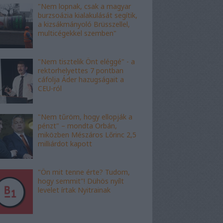
"Nem lopnak, csak a magyar
burzsoázia kialakulását segítik,
a kizsákmányoló Brüsszellel,
multicégekkel szemben"
"Nem tisztelik Önt eléggé" - a
rektorhelyettes 7 pontban
cáfolja Áder hazugságait a
CEU-ról
"Nem tűröm, hogy ellopják a
pénzt" – mondta Orbán,
miközben Mészáros Lőrinc 2,5
milliárdot kapott
"Ön mit tenne érte? Tudom,
hogy semmit"! Dühös nyílt
levelet írtak Nyitrainak