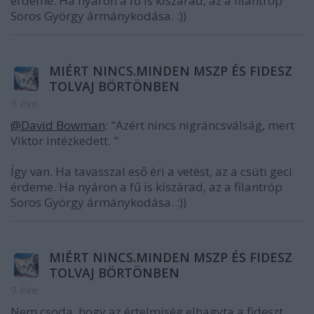
érdeme. Ha nyáron a fű is kiszárad, az a filantróp
Soros György ármánykodása. :))
MIÉRT NINCS.MINDEN MSZP ÉS FIDESZ
TOLVAJ BÖRTÖNBEN
9 éve
@David Bowman
: "Azért nincs nigráncsválság, mert
Viktor intézkedett. "
Így van. Ha tavasszal eső éri a vetést, az a csúti geci
érdeme. Ha nyáron a fű is kiszárad, az a filantróp
Soros György ármánykodása. :))
MIÉRT NINCS.MINDEN MSZP ÉS FIDESZ
TOLVAJ BÖRTÖNBEN
9 éve
Nem csoda, hogy az értelmiség elhagyta a fideszt,