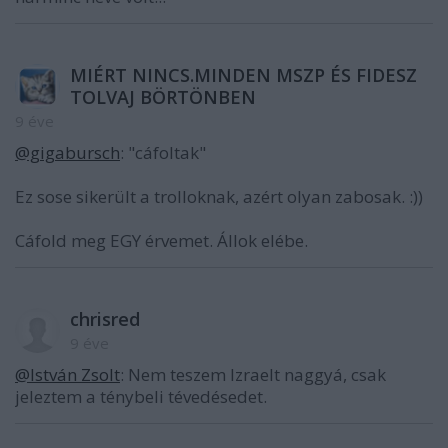
MIÉRT NINCS.MINDEN MSZP ÉS FIDESZ
TOLVAJ BÖRTÖNBEN
9 éve
@gigabursch
: "cáfoltak"
Ez sose sikerült a trolloknak, azért olyan zabosak. :))
Cáfold meg EGY érvemet. Állok elébe.
chrisred
9 éve
@István Zsolt
: Nem teszem Izraelt naggyá, csak
jeleztem a ténybeli tévedésedet.