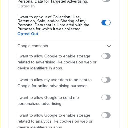
Personal Data for Targeted Advertising.
"
Opted In
I want to opt-out of Collection, Use,
lol
Retention, Sale, and/or Sharing of my
tldr.444.hu/2015/09/08/az-a-baj-hogy-
Personal Data that Is Unrelated with the
Purposes for which it was collected.
tovabbmennek
Opted Out
Google consents
Androsz
I want to allow Google to enable storage
9 éve
related to advertising like cookies on web or
device identifiers in apps.
@MIÉRT NINCS MINDEN MSZP ÉS FIDESZ TOLVAJ
BÖRTÖNBEN
: Mondhatnám, hozzád illő ellenválasz
I want to allow my user data to be sent to
látszatát keltve, hogy te pedig szocitroll vagy
Google for online advertising purposes.
libsitroll vagy. De nem, te csak egy troll vagy. Nem is
egyedül. Kár, hogy a fajtád mindenhová
I want to allow Google to send me
odapofátlankodik, elrontva a hangulatot.
personalized advertising.
I want to allow Google to enable storage
related to analytics like cookies on web or
zokogjatok
device identifiers in apps.