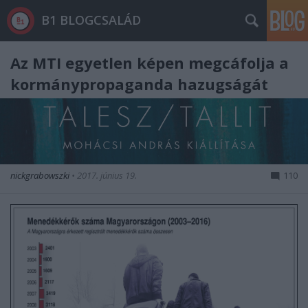
B1 BLOGCSALÁD
Az MTI egyetlen képen megcáfolja a
kormánypropaganda hazugságát
nickgrabowszki
•
2017. június 19.
110