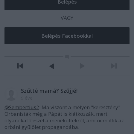
VAGY
Szűtté mamá? Szűjjé!
9 éve
@Sembertius2
: Ma viszont a mélyen "keresztény"
Orbanisták még a Pápát is kiátkozzák, mert
olyanokat beszél a menekültekről, ami nem illik az
orbáni gyűlölet propagandába.