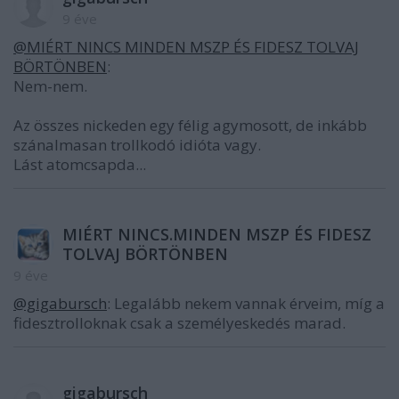
9 éve
@MIÉRT NINCS MINDEN MSZP ÉS FIDESZ TOLVAJ
BÖRTÖNBEN
:
Nem-nem.
Az összes nickeden egy félig agymosott, de inkább
szánalmasan trollkodó idióta vagy.
Lást atomcsapda...
MIÉRT NINCS.MINDEN MSZP ÉS FIDESZ
TOLVAJ BÖRTÖNBEN
9 éve
@gigabursch
: Legalább nekem vannak érveim, míg a
fidesztrolloknak csak a személyeskedés marad.
gigabursch