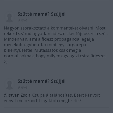
Szűtté mamá? Szűjjé!
9 éve
Nagyon szórakoztató a kommenteket olvasni. Most
rekord számú agyatlan fidesznicket fújt össze a szél.
Minden van, ami a fidesz propaganda legalja
menekült ügyben. Kb mint egy sárgarépa
billentyűzettel. Mutassátok csak meg a
normálisoknak, hogy milyen egy igazi csíra fideszes!
:-)
Szűtté mamá? Szűjjé!
9 éve
@István Zsolt
: Csupa általánosítás. Ezért kár volt
ennyit melóznod. Legalább megfizetik?