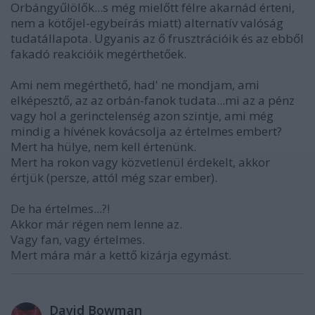
Orbángyűlölők...s még mielőtt félre akarnád érteni,
nem a kötőjel-egybeírás miatt) alternatív valóság
tudatállapota. Ugyanis az ő frusztrációik és az ebből
fakadó reakcióik megérthetőek.
Ami nem megérthető, had' ne mondjam, ami
elképesztő, az az orbán-fanok tudata...mi az a pénz
vagy hol a gerinctelenség azon szintje, ami még
mindig a hívének kovácsolja az értelmes embert?
Mert ha hülye, nem kell értenünk.
Mert ha rokon vagy közvetlenül érdekelt, akkor
értjük (persze, attól még szar ember).
De ha értelmes...?!
Akkor már régen nem lenne az.
Vagy fan, vagy értelmes.
Mert mára már a kettő kizárja egymást.
David Bowman