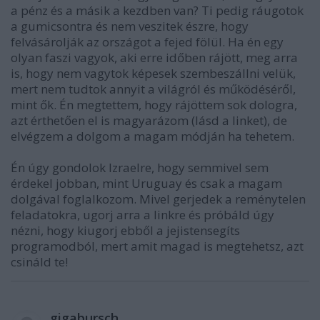
a pénz és a másik a kezdben van? Ti pedig ráugotok
a gumicsontra és nem veszitek észre, hogy
felvásárolják az országot a fejed fölül. Ha én egy
olyan faszi vagyok, aki erre időben rájött, meg arra
is, hogy nem vagytok képesek szembeszállni velük,
mert nem tudtok annyit a világról és működéséről,
mint ők. Én megtettem, hogy rájöttem sok dologra,
azt érthetően el is magyarázom (lásd a linket), de
elvégzem a dolgom a magam módján ha tehetem.
Én úgy gondolok Izraelre, hogy semmivel sem
érdekel jobban, mint Uruguay és csak a magam
dolgával foglalkozom. Mivel gerjedek a reménytelen
feladatokra, ugorj arra a linkre és próbáld úgy
nézni, hogy kiugorj ebből a jejistensegíts
programodból, mert amit magad is megtehetsz, azt
csináld te!
gigabursch