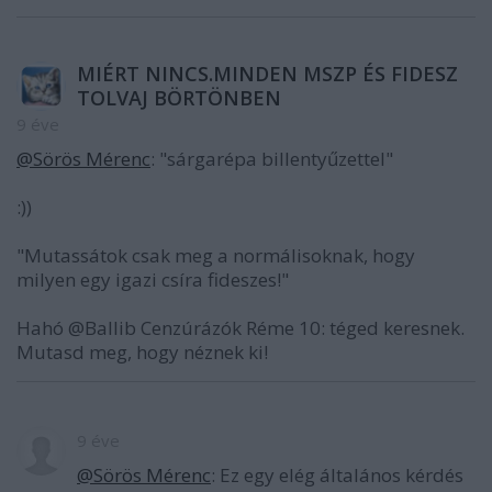
MIÉRT NINCS.MINDEN MSZP ÉS FIDESZ
TOLVAJ BÖRTÖNBEN
9 éve
@Sörös Mérenc
: "sárgarépa billentyűzettel"
:))
"Mutassátok csak meg a normálisoknak, hogy
milyen egy igazi csíra fideszes!"
Hahó @Ballib Cenzúrázók Réme 10: téged keresnek.
Mutasd meg, hogy néznek ki!
9 éve
@Sörös Mérenc
: Ez egy elég általános kérdés