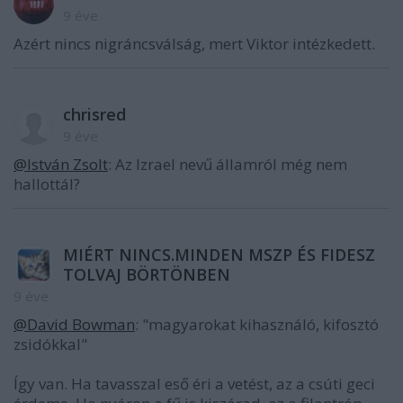
9 éve
Azért nincs nigráncsválság, mert Viktor intézkedett.
chrisred
9 éve
@István Zsolt
: Az Izrael nevű államról még nem
hallottál?
MIÉRT NINCS.MINDEN MSZP ÉS FIDESZ
TOLVAJ BÖRTÖNBEN
9 éve
@David Bowman
: "magyarokat kihasználó, kifosztó
zsidókkal"
Így van. Ha tavasszal eső éri a vetést, az a csúti geci