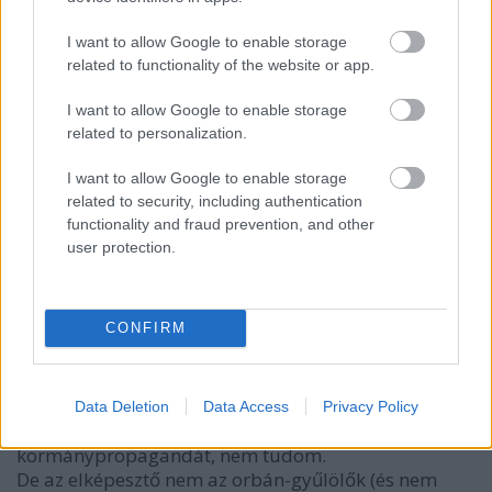
9 éve
@midnight coder
: "Mármint arra gondolsz, hogy
I want to allow Google to enable storage
azért hogy a derék humánus németeknek ne kelljen
related to functionality of the website or app.
befogadnia egy rakás migrit, ugyanakkor olyan
I want to allow Google to enable storage
csúnya gonosz kerítést se kelljen emelniük mint a
related to personalization.
Patásnak, a jó Merkel asszonyság és a derék
illiberális demokrata Erdogan úr megegyezett, hogy
I want to allow Google to enable storage
a jó törökök lelövik nekik a saját határukon a
related to security, including authentication
migriket ha cserébe Szíriában a kurdokat is lelőhetik
functionality and fraud prevention, and other
plusz odahaza az ellenzéket ? "
user protection.
Haha, +1, jól megfogalmaztad :D
CONFIRM
gesol
9 éve
Data Deletion
Data Access
Privacy Policy
@CM2131
: hogy a posztoló érti-e vagy félreérti-e a
kormánypropagandát, nem tudom.
De az elképesztő nem az orbán-gyűlölők (és nem