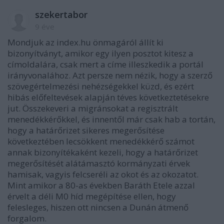
szekertabor
9 éve
Mondjuk az index.hu önmagáról állít ki
bizonyítványt, amikor egy ilyen posztot kitesz a
címoldalára, csak mert a címe illeszkedik a portál
irányvonalához. Azt persze nem nézik, hogy a szerző
szövegértelmezési nehézségekkel küzd, és ezért
hibás előfeltevések alapján téves következtetésekre
jut. Összekeveri a migránsokat a regisztrált
menedékkérőkkel, és innentől már csak hab a tortán,
hogy a határőrizet sikeres megerősítése
következtében lecsökkent menedékkérő számot
annak bizonyítékaként kezeli, hogy a határőrizet
megerősítését alátámasztó kormányzati érvek
hamisak, vagyis felcseréli az okot és az okozatot.
Mint amikor a 80-as években Baráth Etele azzal
érvelt a déli M0 híd megépítése ellen, hogy
felesleges, hiszen ott nincsen a Dunán átmenő
forgalom.