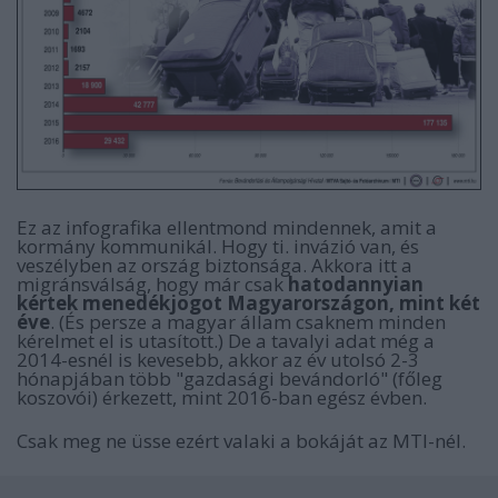
Ez az infografika ellentmond mindennek, amit a
kormány kommunikál. Hogy ti. invázió van, és
veszélyben az ország biztonsága. Akkora itt a
migránsválság, hogy már csak
hatodannyian
kértek menedékjogot Magyarországon, mint két
éve
. (És persze a magyar állam csaknem minden
kérelmet el is utasított.) De a tavalyi adat még a
2014-esnél is kevesebb, akkor az év utolsó 2-3
hónapjában több "gazdasági bevándorló" (főleg
koszovói) érkezett, mint 2016-ban egész évben.
Csak meg ne üsse ezért valaki a bokáját az MTI-nél.