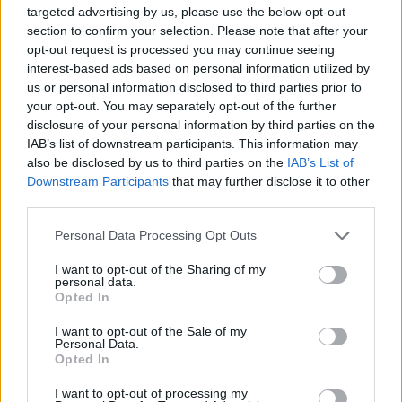
targeted advertising by us, please use the below opt-out
section to confirm your selection. Please note that after your
opt-out request is processed you may continue seeing
NBarbieReloaded
interest-based ads based on personal information utilized by
9 éve
us or personal information disclosed to third parties prior to
@Sörös Mérenc
: "Nagyon szórakoztató a
your opt-out. You may separately opt-out of the further
kommenteket olvasni. Most rekord számú agyatlan
disclosure of your personal information by third parties on the
fidesznicket fújt össze a szél. Minden van, ami a
IAB’s list of downstream participants. This information may
fidesz propaganda legalja menekült ügyben."
also be disclosed by us to third parties on the
IAB’s List of
Downstream Participants
that may further disclose it to other
Ne zavarjon a teny, hogy migriugyben altalanos
third parties.
egyetertes van, partallastol fuggetlenul. De milyen
Please note that this website/app uses one or more Google
Personal Data Processing Opt Outs
jol is esett egy jot agyatlan fideszesezni a biztos
services and may gather and store information including but
nagyon okos migrisimizonek. :DD
not limited to your visit or usage behaviour. You may click to
I want to opt-out of the Sharing of my
personal data.
grant or deny consent to Google and its third-party tags to
Opted In
use your data for below specified purposes in below Google
consent section.
zokogjatok
I want to opt-out of the Sale of my
Personal Data.
9 éve
Opted In
@MikeBoy
: "Én meg tudod nem nagyon láttam még
I want to opt-out of processing my
olyat, aki hurrázott volna, mert jönnek a migránsok.