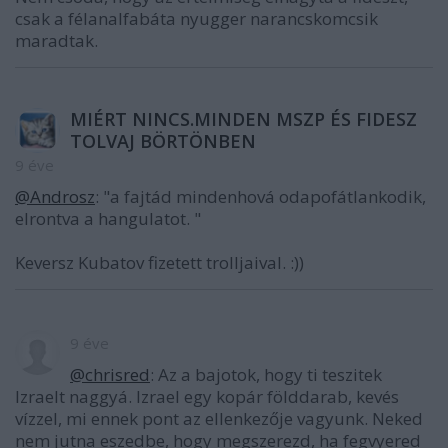
csak a félanalfabáta nyugger narancskomcsik
maradtak.
MIÉRT NINCS.MINDEN MSZP ÉS FIDESZ
TOLVAJ BÖRTÖNBEN
9 éve
@Androsz
: "a fajtád mindenhová odapofátlankodik,
elrontva a hangulatot. "
Keversz Kubatov fizetett trolljaival. :))
9 éve
@chrisred
: Az a bajotok, hogy ti teszitek
Izraelt naggyá. Izrael egy kopár földdarab, kevés
vízzel, mi ennek pont az ellenkezője vagyunk. Neked
nem jutna eszedbe, hogy megszerezd, ha fegvyered