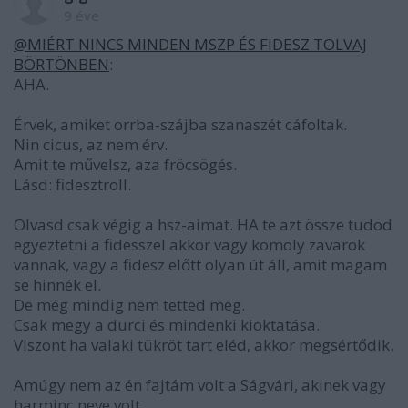
9 éve
@MIÉRT NINCS MINDEN MSZP ÉS FIDESZ TOLVAJ
BÖRTÖNBEN
:
AHA.
Érvek, amiket orrba-szájba szanaszét cáfoltak.
Nin cicus, az nem érv.
Amit te művelsz, aza fröcsögés.
Lásd: fidesztroll.
Olvasd csak végig a hsz-aimat. HA te azt össze tudod
egyeztetni a fidesszel akkor vagy komoly zavarok
vannak, vagy a fidesz előtt olyan út áll, amit magam
se hinnék el.
De még mindig nem tetted meg.
Csak megy a durci és mindenki kioktatása.
Viszont ha valaki tükröt tart eléd, akkor megsértődik.
Amúgy nem az én fajtám volt a Ságvári, akinek vagy
harminc neve volt...