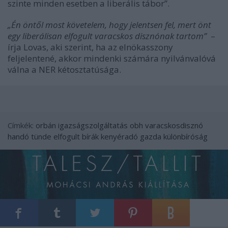
szinte minden esetben a liberális tábor”.
„Én öntől most követelem, hogy jelentsen fel, mert önt
egy liberálisan elfogult varacskos disznónak tartom”
–
írja Lovas, aki szerint, ha az elnökasszony
feljelentené, akkor mindenki számára nyilvánvalóvá
válna a NER kétosztatúsága.
Címkék:
orbán
igazságszolgáltatás
obh
varacskosdisznó
handó tünde
elfogult bírák
kenyéradó gazda
különbíróság