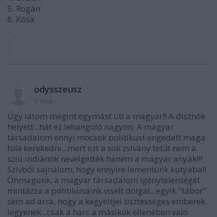
5. Rogán
6. Kósa
.
.
.
odysszeusz
9 éve
Úgy látom megint egymást üti a magyar!! A disznók
helyett...hát ez lehangoló nagyon. A magyar
társadalom ennyi mocsok politikust engedett maga
fölé kerekedni...mert ezt a sok zsivány tetűt nem a
sziú indiánok nevelgették hanem a magyar anyák!!!
Szívből sajnálom, hogy ennyire lementünk kutyába!!
Önmagunk, a magyar társadalom igénytelenségét
mintázza a politikusaink viselt dolgai...egyik "tábor"
sem ad arra, hogy a kegyeltjei tisztességes emberek
legyenek...csak a harc a másikok ellenében való