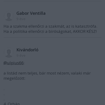
Gabor Ventilla
9 éve
Ha a szakma ellenőrzi a szakmát, az is katasztrófa.
Ha a politika ellenőrzi a bíróságokat, AKKOR KÉSZ!
Kivándorló
9 éve
@ulpius66
:
a listád nem teljes, bár most nézem, valaki már
megelőzött:
.
.
.
4. Orbán