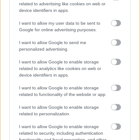
related to advertising like cookies on web or
device identifiers in apps.
ulpius66
I want to allow my user data to be sent to
9 éve
Google for online advertising purposes.
Dinkainka!
I want to allow Google to send me
Azt a sziú indián törzsfőnök képét honnan szerezted?
personalized advertising.
....és mért ez van a nickneved előtt???????
I want to allow Google to enable storage
related to analytics like cookies on web or
device identifiers in apps.
MIÉRT NINCS MINDEN MSZP.ÉS FIDESZ
TOLVAJ BÖRTÖNBEN
I want to allow Google to enable storage
9 éve
related to functionality of the website or app.
@mérsékelt fegyveres lázadó (nem terrorista)
: Én is
I want to allow Google to enable storage
jobban örülnék, ha a csúti gecit és bandáját védené.
related to personalization.
I want to allow Google to enable storage
related to security, including authentication
MIÉRT NINCS MINDEN MSZP.ÉS FIDESZ
functionality and fraud prevention, and other