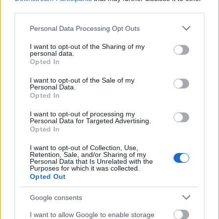
van
third parties.
2. Demszki szabadlábon van
3. Botka szabadlábon van "
Please note that this website/app uses one or more Google
Personal Data Processing Opt Outs
services and may gather and store information including but
4. geci
not limited to your visit or usage behaviour. You may click to
I want to opt-out of the Sharing of my
personal data.
5. arogán
grant or deny consent to Google and its third-party tags to
Opted In
6. miszter húsz százalék
use your data for below specified purposes in below Google
...
consent section.
I want to opt-out of the Sale of my
123. rezsiszilárd
Personal Data.
Opted In
124. farkasflóri
...
I want to opt-out of processing my
1436. voldemort
Personal Data for Targeted Advertising.
Opted In
I want to opt-out of Collection, Use,
Retention, Sale, and/or Sharing of my
Dinkainka
Personal Data that Is Unrelated with the
Purposes for which it was collected.
9 éve
Opted Out
A Magyar Idők lopott pénzből üzemel, akkor Lovas
István is lopott pénzből kapja a fizetését, egy jogerős
Google consents
bírósági döntés alapján.
I want to allow Google to enable storage