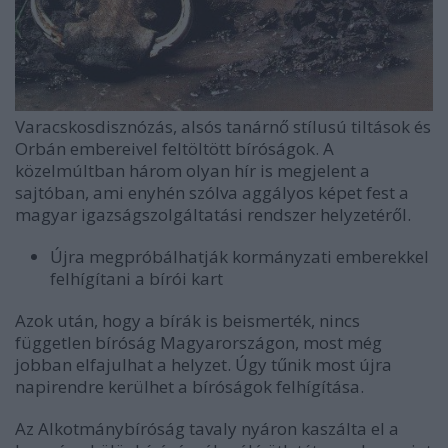
Varacskosdisznózás, alsós tanárnő stílusú tiltások és
Orbán embereivel feltöltött bíróságok. A
közelmúltban három olyan hír is megjelent a
sajtóban, ami enyhén szólva aggályos képet fest a
magyar igazságszolgáltatási rendszer helyzetéről.
Újra megpróbálhatják kormányzati emberekkel
felhígítani a bírói kart
Azok után, hogy a bírák is beismerték, nincs
független bíróság Magyarországon, most még
jobban elfajulhat a helyzet. Úgy tűnik most újra
napirendre kerülhet a bíróságok felhígítása.
Az Alkotmánybíróság tavaly nyáron kaszálta el a