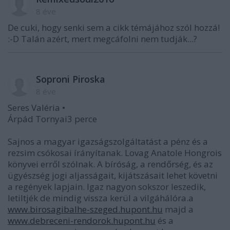
8 éve
De cuki, hogy senki sem a cikk témájához szól hozzá!
:-D Talán azért, mert megcáfolni nem tudják...?
Soproni Piroska
8 éve
Seres Valéria •
Árpád Tornyai3 perce
Sajnos a magyar igazságszolgáltatást a pénz és a
rezsim csókosai írányítanak. Lovag Anatole Hongrois
könyvei erről szólnak. A bíróság, a rendőrség, és az
ügyészség jogi aljasságait, kijátszásait lehet követni
a regények lapjain. Igaz nagyon sokszor leszedik,
letiltjék de mindig vissza kerül a vilgáhálóra.a
www.birosagibalhe-szeged.hupont.hu
majd a
www.debreceni-rendorok.hupont.hu
és a