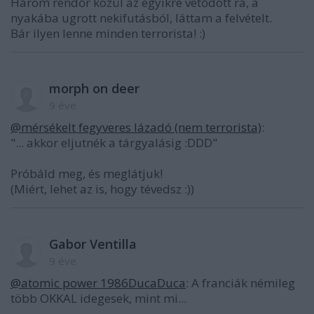
Három rendőr közül az egyikre vetődött rá, a
nyakába ugrott nekifutásból, láttam a felvételt.
Bár ilyen lenne minden terrorista! :)
morph on deer
9 éve
@mérsékelt fegyveres lázadó (nem terrorista)
:
"... akkor eljutnék a tárgyalásig :DDD"
Próbáld meg, és meglátjuk!
(Miért, lehet az is, hogy tévedsz :))
Gabor Ventilla
9 éve
@atomic power 1986DucaDuca
: A franciák némileg
több OKKAL idegesek, mint mi...