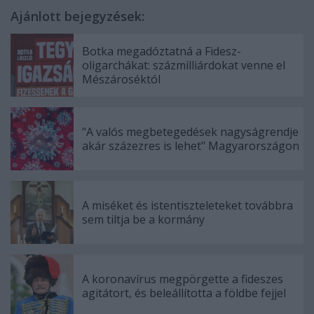
Ajánlott bejegyzések:
Botka megadóztatná a Fidesz-
oligarchákat: százmilliárdokat venne el
Mészároséktól
"A valós megbetegedések nagyságrendje
akár százezres is lehet" Magyarországon
A miséket és istentiszteleteket továbbra
sem tiltja be a kormány
A koronavírus megpörgette a fideszes
agitátort, és beleállította a földbe fejjel