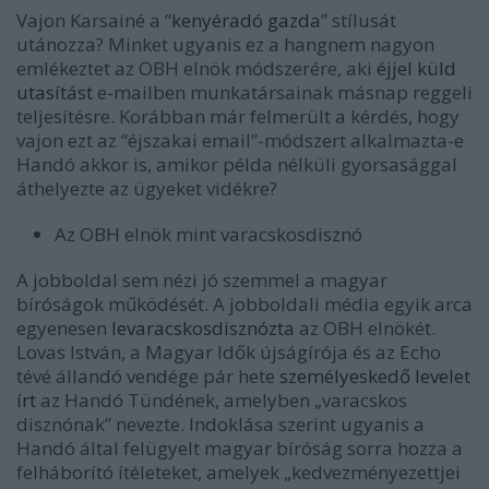
Vajon Karsainé a “
kenyéradó gazda
” stílusát
utánozza? Minket ugyanis ez a hangnem nagyon
emlékeztet az OBH elnök módszerére, aki
éjjel küld
utasítást
e-mailben munkatársainak másnap reggeli
teljesítésre. Korábban már felmerült a kérdés, hogy
vajon ezt az “éjszakai email”-módszert alkalmazta-e
Handó akkor is, amikor példa nélküli gyorsasággal
áthelyezte az ügyeket vidékre?
Az OBH elnök mint varacskosdisznó
A jobboldal sem nézi jó szemmel a magyar
bíróságok működését. A jobboldali média egyik arca
egyenesen
levaracskosdisznózta
az OBH elnökét.
Lovas István, a Magyar Idők újságírója és az Echo
tévé állandó vendége pár hete
személyeskedő levelet
írt
az Handó Tündének, amelyben „varacskos
disznónak” nevezte. Indoklása szerint ugyanis a
Handó által felügyelt magyar bíróság sorra hozza a
felháborító ítéleteket, amelyek „kedvezményezettjei