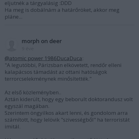
eljutnék a tárgyalásig :DDD
Ha meg is dobálnám a határőröket, akkor meg
pláne...
morph on deer
9 éve
@atomic power 1986DucaDuca
:
"A legutóbbi, Párizsban elkövetett, rendőr elleni
kalapácsos támadást az ottani hatóságok
terrorcselekménynek minősítették."
Az első közleményben..
Aztán kiderült, hogy egy beborult doktorandusz volt
egyszál magában.
Szerintem öngyilkos akart lenni, és gondolom arra
számított, hogy lelövik "szivességből" ha terroristát
imitál.