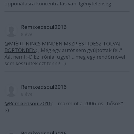
opponálásra koncentrálás van. Igénytelenség.
Remixedsoul2016
8 éve
@MIÉRT NINCS MINDEN MSZP.ÉS FIDESZ TOLVAJ
BÖRTÖNBEN
: ,,Még egy autót sem gyújtottak fel."
Áá, nem! :-D Ez irónia, ugye? ...meg egy rendőrnővel
sem készültek ezt tenni! :-)
Remixedsoul2016
8 éve
@Remixedsoul2016
: ...mármint a 2006-os ,,hősök".
:-)
Remixedsoul2016