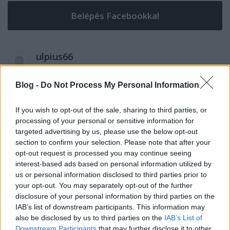
ulpius66
9 éve
"3 dolog, ami siralmas képet fest a magyar
Blog -
Do Not Process My Personal Information
bíróságok működéséről"
If you wish to opt-out of the sale, sharing to third parties, or
1. gyurcsényi még mindig szabadlábon van
processing of your personal or sensitive information for
2. Demszki szabadlábon van
targeted advertising by us, please use the below opt-out
3. Botka szabadlábon van
section to confirm your selection. Please note that after your
opt-out request is processed you may continue seeing
interest-based ads based on personal information utilized by
us or personal information disclosed to third parties prior to
MIÉRT NINCS MINDEN MSZP.ÉS FIDESZ
your opt-out. You may separately opt-out of the further
TOLVAJ BÖRTÖNBEN
disclosure of your personal information by third parties on the
9 éve
IAB’s list of downstream participants. This information may
also be disclosed by us to third parties on the
IAB’s List of
@ulpius66
: "1. gyurcsényi még mindig szabadlábon
Downstream Participants
that may further disclose it to other