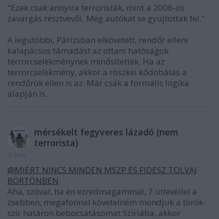
"Ezek csak annyira terroristák, mint a 2006-os
zavargás résztvevői. Még autókat se gyújtottak fel."
A legutóbbi, Párizsban elkövetett, rendőr elleni
kalapácsos támadást az ottani hatóságok
terrorcselekménynek minősítették. Ha az
terrorcselekmény, akkor a röszkei kődobálás a
rendőrök ellen is az. Már csak a formális logika
alapján is.
mérsékelt fegyveres lázadó (nem
terrorista)
9 éve
@MIÉRT NINCS MINDEN MSZP ÉS FIDESZ TOLVAJ
BÖRTÖNBEN
:
Aha, szóval, ha én ezredmagammal, 7 útlevéllel a
zsebben, megafonnal követelném mondjuk a török-
szír határon bebocsátásomat Szíriába, akkor