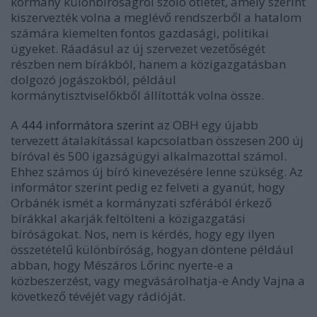
kormány különbíróságról szóló ötletét, amely szerint
kiszervezték volna a meglévő rendszerből a hatalom
számára kiemelten fontos gazdasági, politikai
ügyeket. Ráadásul az új szervezet vezetőségét
részben nem bírákból, hanem a közigazgatásban
dolgozó jogászokból, például
kormánytisztviselőkből állították volna össze.
A
444 informátora szerint
az OBH egy újabb
tervezett átalakítással kapcsolatban összesen 200 új
bíróval és 500 igazságügyi alkalmazottal számol.
Ehhez számos új bíró kinevezésére lenne szükség. Az
informátor szerint pedig ez felveti a gyanút, hogy
Orbánék ismét a kormányzati szférából érkező
bírákkal akarják feltölteni a közigazgatási
bíróságokat. Nos, nem is kérdés, hogy egy ilyen
összetételű különbíróság, hogyan döntene például
abban, hogy Mészáros Lőrinc nyerte-e a
közbeszerzést, vagy megvásárolhatja-e Andy Vajna a
következő tévéjét vagy rádióját.