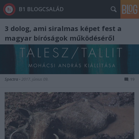
B1 BLOGCSALÁD
3 dolog, ami siralmas képet fest a
magyar bíróságok működéséről
Spectra
•
2017. június 09.
19