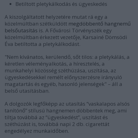
Betiltott pletykálkodás és ügyeskedés
A kiszolgáltatott helyzetére mutat rá egy a
közelmúltban szétküldött
megdöbbentő hangnemű
belsőutasítás
is. A Fővárosi Törvényszék egy
közelmúltban érkezett vezetője, Karsainé Dömsödi
Éva betiltotta a pletykálkodást.
"Nem kívánatos, kerülendő, sőt tilos: a pletykálás, a
kéretlen véleményalkotás, a híresztelés, a
munkahelyi közösség széthúzása, uszítása, az
ügyeskedésekkel remélt előnyszerzésre irányuló
magatartás és egyéb, hasonló jelenségek"
– áll a
belső utasításban.
A dolgozók legfőképp az utasítás “vaskalapos alsós
tanítónő” stílusú hangnemen döbbentek meg, ami
tiltja továbbá az “ügyeskedést”, uszítást és
széthúzást is, továbbá napi 2 db. cigarettát
engedélyez munkaidőben.