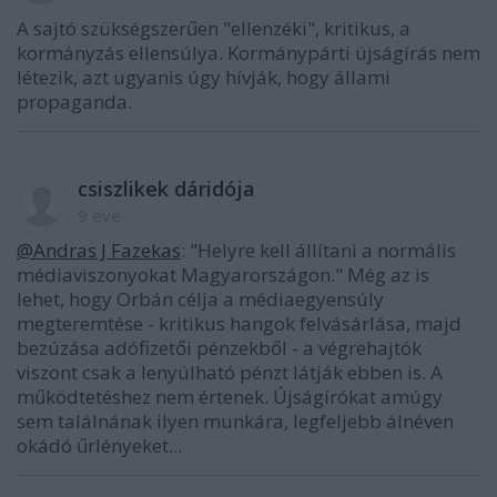
A sajtó szükségszerűen "ellenzéki", kritikus, a
kormányzás ellensúlya. Kormánypárti újságírás nem
létezik, azt ugyanis úgy hívják, hogy állami
propaganda.
csiszlikek dáridója
9 éve
@Andras J Fazekas
: "Helyre kell állítani a normális
médiaviszonyokat Magyarországon." Még az is
lehet, hogy Orbán célja a médiaegyensúly
megteremtése - kritikus hangok felvásárlása, majd
bezúzása adófizetői pénzekből - a végrehajtók
viszont csak a lenyúlható pénzt látják ebben is. A
működtetéshez nem értenek. Újságírókat amúgy
sem találnának ilyen munkára, legfeljebb álnéven
okádó űrlényeket...