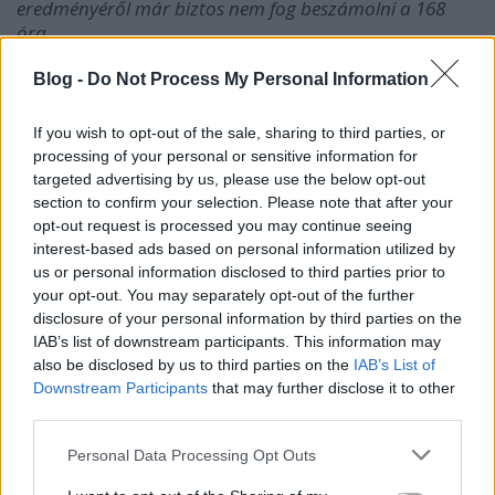
eredményéről már biztos nem fog beszámolni a 168
óra
.
A jelentősebb hetilapok közül egyedül a fidesznyik
Blog -
Do Not Process My Personal Information
szubkultúrát képviselő
Demokrata
sorolható
egyértelműen a kormányhoz – Bencsik András
If you wish to opt-out of the sale, sharing to third parties, or
lojalitása viszont legalább annyira masszív most,
processing of your personal or sensitive information for
mint volt a Népszabadság Pártélet rovatának élén.
targeted advertising by us, please use the below opt-out
section to confirm your selection. Please note that after your
opt-out request is processed you may continue seeing
interest-based ads based on personal information utilized by
us or personal information disclosed to third parties prior to
your opt-out. You may separately opt-out of the further
disclosure of your personal information by third parties on the
IAB’s list of downstream participants. This information may
also be disclosed by us to third parties on the
IAB’s List of
Downstream Participants
that may further disclose it to other
third parties.
Please note that this website/app uses one or more Google
Personal Data Processing Opt Outs
services and may gather and store information including but