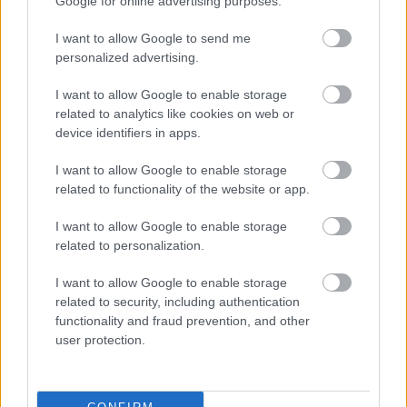
Google for online advertising purposes.
HírTV
– lásd Heti Válasz és Magyar Nemzet.
Évtizedekig bizonyosan nem tudja finanszírozni
I want to allow Google to send me
Simicska sem e pénznyelőit, de a következő
personalized advertising.
választásokig még biztosan
I want to allow Google to enable storage
Az
RTL Klubba
beletört a bicskájuk a fiúknak – és
related to analytics like cookies on web or
ebből még baj lehet. A nyíltan ellenzéki híradó
device identifiers in apps.
mellett a jelek szerint terjeszkedni kezdett a cég –
persze ha valaki mögött Németország áll, viszonylag
I want to allow Google to enable storage
könnyen int be a kedves vezetőnek. A 24.hu-ba
related to functionality of the website or app.
vásárolta be magát a cég, kezdetben 30 százalékkal,
ám ez a jövő év közepére könnyen 100 százalékra is
I want to allow Google to enable storage
felfuthat. A jobb napokat is látott portálban pedig
related to personalization.
benne van a lehetőség, hogy átvegyen esetleg
I want to allow Google to enable storage
megüresedő pozíciókat.
related to security, including authentication
functionality and fraud prevention, and other
Hiszen az online média is erős mozgásban van:
user protection.
egyre-másra tűnnek fel a habonyista oldalacskák,
magukat újságírónak hazudó propagandisták
vezérletével. Komoly falat az Origo benyelése volt -
erről lemondtak a németek a béke és az RTL Klub