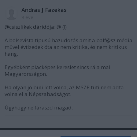
Andras J Fazekas
9 éve
@csiszlikek dáridója
: @ (!)
A bolsevista típusú hazudozás amit a balf@sz média
művel évtizedek óta az nem kritika, és nem kritikus
hang.
Egyébként piacképes kereslet sincs rá a mai
Magyarországon.
Ha olyan jó buli lett volna, az MSZP tuti nem adta
volna el a Népszabadságot.
Úgyhogy ne fáraszd magad.