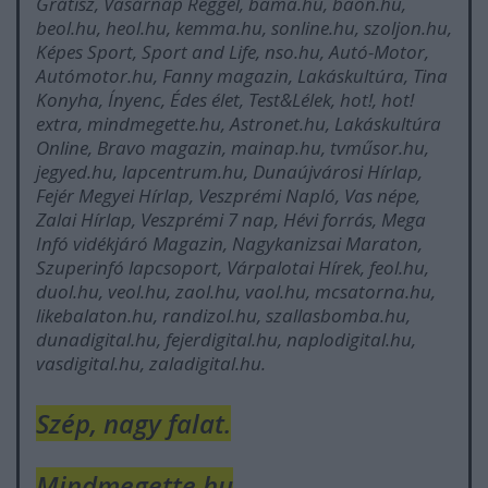
Grátisz, Vasárnap Reggel, bama.hu, baon.hu,
beol.hu, heol.hu, kemma.hu, sonline.hu, szoljon.hu,
Képes Sport, Sport and Life, nso.hu, Autó-Motor,
Autómotor.hu, Fanny magazin, Lakáskultúra, Tina
Konyha, Ínyenc, Édes élet, Test&Lélek, hot!, hot!
extra, mindmegette.hu, Astronet.hu, Lakáskultúra
Online, Bravo magazin, mainap.hu, tvműsor.hu,
jegyed.hu, lapcentrum.hu, Dunaújvárosi Hírlap,
Fejér Megyei Hírlap, Veszprémi Napló, Vas népe,
Zalai Hírlap, Veszprémi 7 nap, Hévi forrás, Mega
Infó vidékjáró Magazin, Nagykanizsai Maraton,
Szuperinfó lapcsoport, Várpalotai Hírek, feol.hu,
duol.hu, veol.hu, zaol.hu, vaol.hu, mcsatorna.hu,
likebalaton.hu, randizol.hu, szallasbomba.hu,
dunadigital.hu, fejerdigital.hu, naplodigital.hu,
vasdigital.hu, zaladigital.hu.
Szép, nagy falat.
Mindmegette.hu