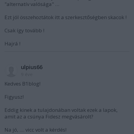
"alternatív valósága" …
Ezt jól összehoztátok itt a szerkesztőségben skacok !
Csak így tovább !
Hajrá !
ulpius66
9 éve
Kedves B1blog!
Figyusz!
Eddig kinek a tulajdonában voltak ezek a lapok,
amit az a csúnya Fidesz megvásárolt?
Na jó, .... vicc volt a kérdés!