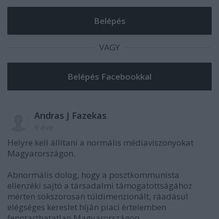
VAGY
Andras J Fazekas
9 éve
Helyre kell állítani a normális médiaviszonyokat
Magyarországon.
Abnormális dolog, hogy a posztkommunista
ellenzéki sajtó a társadalmi támogatottságához
mérten sokszorosan túldimenzionált, ráadásul
elégséges kereslet híján piaci értelemben
fenntarthatatlan Magyarországon.