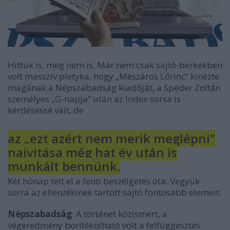
Hittük is, meg nem is. Már nem csak sajtó-berkekben
volt masszív pletyka, hogy „Mészáros Lőrinc” kinézte
magának a Népszabadság kiadóját, a Spéder Zoltán
személyes „G-napja” után az Index sorsa is
kérdésessé vált, de
az „ezt azért nem merik meglépni”
naivitása még hat év után is
munkált bennünk.
Két hónap telt el a fenti beszélgetés óta. Vegyük
sorra az ellenzékinek tartott sajtó fontosabb elemeit:
Népszabadság
: A történet közismert, a
végeredmény borítékolható volt a felfüggesztés