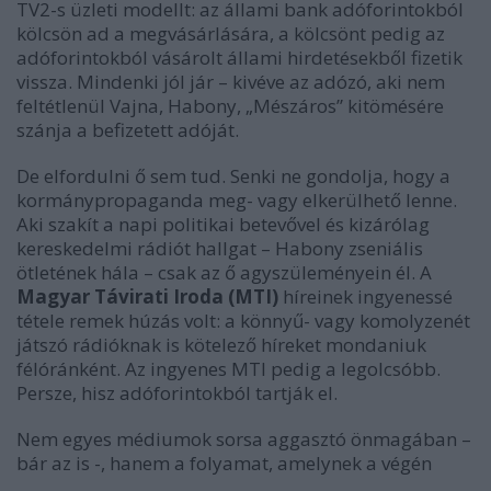
TV2-s üzleti modellt: az állami bank adóforintokból
kölcsön ad a megvásárlására, a kölcsönt pedig az
adóforintokból vásárolt állami hirdetésekből fizetik
vissza. Mindenki jól jár – kivéve az adózó, aki nem
feltétlenül Vajna, Habony, „Mészáros” kitömésére
szánja a befizetett adóját.
De elfordulni ő sem tud. Senki ne gondolja, hogy a
kormánypropaganda meg- vagy elkerülhető lenne.
Aki szakít a napi politikai betevővel és kizárólag
kereskedelmi rádiót hallgat – Habony zseniális
ötletének hála – csak az ő agyszüleményein él. A
Magyar Távirati Iroda (MTI)
híreinek ingyenessé
tétele remek húzás volt: a könnyű- vagy komolyzenét
játszó rádióknak is kötelező híreket mondaniuk
félóránként. Az ingyenes MTI pedig a legolcsóbb.
Persze, hisz adóforintokból tartják el.
Nem egyes médiumok sorsa aggasztó önmagában –
bár az is -, hanem a folyamat, amelynek a végén