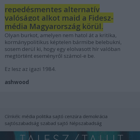
repedésmentes alternatív
valóságot alkot majd a Fidesz-
média Magyarország körül.
Olyan burkot, amelyen nem hatol át a kritika,
kormánypolitikus képtelen bármibe belebukni,
sosem derül ki, hogy egy elolvasott hír valóban
megtörtént eseményről számol-e be.
Ez lesz az igazi 1984.
ashwood
Címkék:
média
politika
sajtó
cenzúra
demokrácia
sajtószabadság
szabad sajtó
Népszabadság