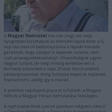
A
Magyar Nemzetet
ma már (
vagy ma még
)
nyugodtan sorolhatjuk az ellenzéki lapok közé: a G-
nap óta sikerült bebizonyítania a lapnál maradó
gárdának, hogy újságot is képesek csinálni, nem
csak propagandakiadványt. Olvasottságuk ugyan
nagyot zuhant, de még mindig kenterbe veri a
kormány szócsöveit a napi 20 ezer körüli eladott
példányszámmal. Amíg Simicska képes és hajlandó
finanszírozni, addig így is marad.
A politikai napilapok piaca ki is fulladt: a Magyar
Idők és a Magyar Hírlap bemutatása felesleges.
A legfrissebb hírek szerint azonban mégsem sikerül
a Ómolnár Miklóssal, a Fidesz házi bulvárpápájával