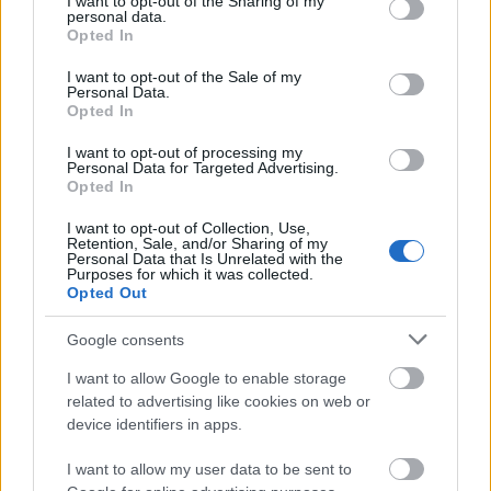
not limited to your visit or usage behaviour. You may click to
I want to opt-out of the Sharing of my
personal data.
grant or deny consent to Google and its third-party tags to
Opted In
use your data for below specified purposes in below Google
consent section.
I want to opt-out of the Sale of my
Personal Data.
A tévék piacát is baltával faragják.
Opted In
A
közmédia
és a
TV2
bekebelezése és kitömése után
I want to opt-out of processing my
a hírek szerint Széles Gábor
Echo Tévéje
Habony
Personal Data for Targeted Advertising.
Opted In
étlapján a következő fogás. A kifogás az oligarcha
ellen: túl sokat kacsint ki a szélsőjobb, vagyis a
I want to opt-out of Collection, Use,
Jobbik felé. Majd Árpád megrendszabályozza az
Retention, Sale, and/or Sharing of my
Personal Data that Is Unrelated with the
adást.
Purposes for which it was collected.
Opted Out
Az
ATV
-vel elég volt kesztyűs kézzel (el)bánni.
Németh Sándor bármire hajlandó volt, hogy a Hit
Google consents
Gyülekezet megkapja az egyházi státuszt, plusz még
I want to allow Google to enable storage
állami reklám-milliárdok is essenek a tévébe. A
related to advertising like cookies on web or
szolíd átfordítás még tart, de aki az egykori nettó-
device identifiers in apps.
balos propagandára vágyik, az már ne nagyon
kapcsoljon rájuk.
I want to allow my user data to be sent to