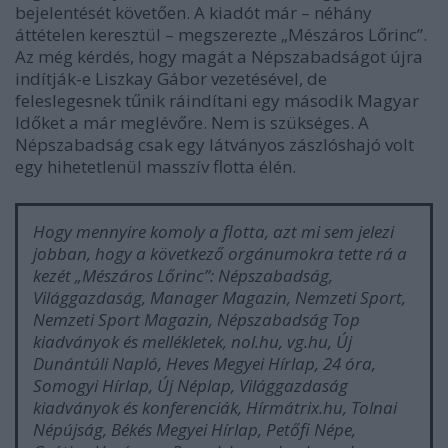
bejelentését követően. A kiadót már – néhány
áttételen keresztül – megszerezte „Mészáros Lőrinc”.
Az még kérdés, hogy magát a Népszabadságot újra
indítják-e Liszkay Gábor vezetésével, de
feleslegesnek tűnik ráindítani egy második Magyar
Időket a már meglévőre. Nem is szükséges. A
Népszabadság csak egy látványos zászlóshajó volt
egy hihetetlenül masszív flotta élén.
Hogy mennyire komoly a flotta, azt mi sem jelezi
jobban, hogy a következő orgánumokra tette rá a
kezét „Mészáros Lőrinc”: Népszabadság,
Világgazdaság, Manager Magazin, Nemzeti Sport,
Nemzeti Sport Magazin, Népszabadság Top
kiadványok és mellékletek, nol.hu, vg.hu, Új
Dunántúli Napló, Heves Megyei Hírlap, 24 óra,
Somogyi Hírlap, Új Néplap, Világgazdaság
kiadványok és konferenciák, Hírmátrix.hu, Tolnai
Népújság, Békés Megyei Hírlap, Petőfi Népe,