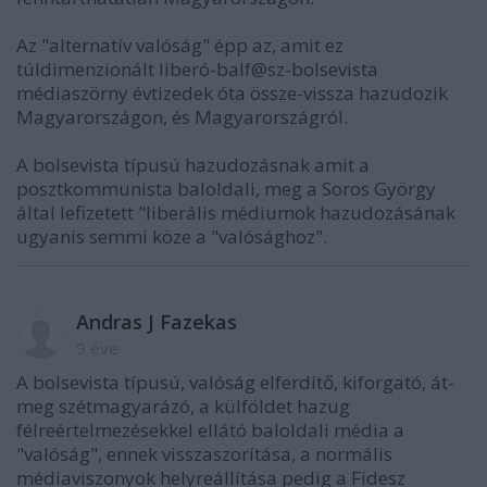
Az "alternatív valóság" épp az, amit ez
túldimenzionált liberó-balf@sz-bolsevista
médiaszörny évtizedek óta össze-vissza hazudozik
Magyarországon, és Magyarországról.
A bolsevista típusú hazudozásnak amit a
posztkommunista baloldali, meg a Soros György
által lefizetett "liberális médiumok hazudozásának
ugyanis semmi köze a "valósághoz".
Andras J Fazekas
9 éve
A bolsevista típusú, valóság elferdítő, kiforgató, át-
meg szétmagyarázó, a külföldet hazug
félreértelmezésekkel ellátó baloldali média a
"valóság", ennek visszaszorítása, a normális
médiaviszonyok helyreállítása pedig a Fidesz