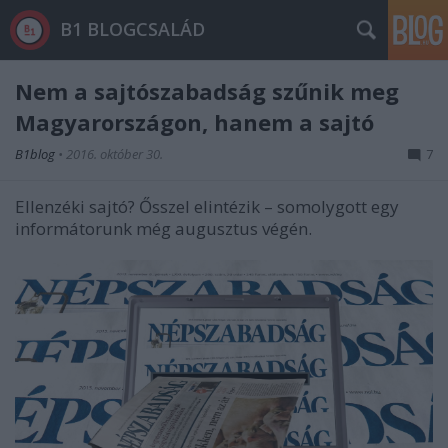
B1 BLOGCSALÁD
Nem a sajtószabadság szűnik meg
Magyarországon, hanem a sajtó
B1blog
•
2016. október 30.
7
Ellenzéki sajtó? Ősszel elintézik – somolygott egy
informátorunk még augusztus végén.