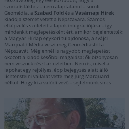
Hozzávetőleg egy éve köztudott, hogy a
szocialistákhoz – nem alaptalanul – sorolt
Geomédia, a
Szabad Föld
és a
Vasárnapi Hírek
kiadója szemet vetett a Népszavára. Számos
elképzelés született a lapok integrációjára – így
mindenkit meglepetésként ért, amikor bejelentették:
a Magyar Hírlap egykori tulajdonosa, a svájci
Marquald Média veszi meg Geomédiástól a
Népszavát. Még ennél is nagyobb meglepetést
okozott a kiadó későbbi reagálása: ők bizonyosan
nem vesznek részt az üzletben. Nem is, mivel a
lapokat egy rejtélyes, épp bejegyzés alatt álló
lichtensteini vállalat vette meg Jürg Marquard
nélkül. Hogy ki a valódi vevő – sejtelmünk sincs.