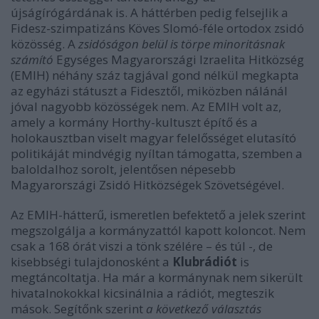
újságírógárdának is. A háttérben pedig felsejlik a
Fidesz-szimpatizáns Köves Slomó-féle ortodox zsidó
közösség. A
zsidóságon belül is törpe minoritásnak
számító
Egységes Magyarországi Izraelita Hitközség
(EMIH) néhány száz tagjával gond nélkül megkapta
az egyházi státuszt a Fidesztől, miközben nálánál
jóval nagyobb közösségek nem. Az EMIH volt az,
amely a kormány Horthy-kultuszt építő és a
holokausztban viselt magyar felelősséget elutasító
politikáját mindvégig nyíltan támogatta, szemben a
baloldalhoz sorolt, jelentősen népesebb
Magyarországi Zsidó Hitközségek Szövetségével.
Az EMIH-hátterű, ismeretlen befektető a jelek szerint
megszolgálja a kormányzattól kapott koloncot. Nem
csak a 168 órát viszi a tönk szélére – és túl -, de
kisebbségi tulajdonosként a
Klubrádiót
is
megtáncoltatja. Ha már a kormánynak nem sikerült
hivatalnokokkal kicsinálnia a rádiót, megteszik
mások. Segítőnk szerint
a következő választás