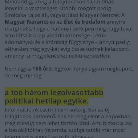
Mindaddig, amíg a tulajdonosok hajlandóak
lenyelni a veszteséget. Utóbbi mögött pedig
Simicska Lajos áll, vagyis: lásd Magyar Nemzet. A
Magyar Narancs
és az
Élet és Irodalom
annyira
marginális, hogy a habonyi térképen még nagyítóval
sem látszik a lap vásárlóközönsége. Létük
adományok és elszántság függvénye – annyit pedig
vélhetően még egy-két évig össze tudnak kalapozni,
amennyi a megjelenéshez nélkülözhetetlen.
Nem úgy a
168 óra
. Egykori fénye ugyan megkopott,
de még mindig
a top három legolvasottabb
politikai hetilap egyike.
Információink szerint nem sokáig. Bár az új
tulajdonos hátteréről sok hír megjelent a napokban,
még mindig nem lehet tisztán látni. Ami biztos: a lap
a beszállítóinak (nyomda, szolgáltatók) már most
tetemes összeggel tartozik, ahogy az