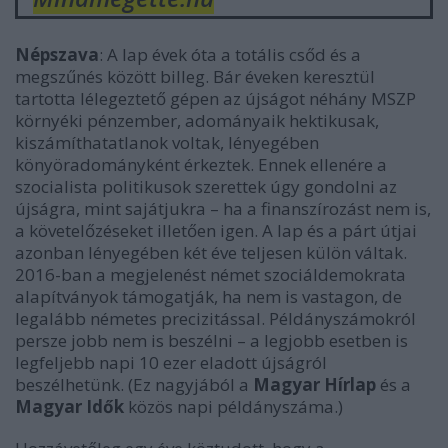
Népszava
: A lap évek óta a totális csőd és a
megszűnés között billeg. Bár éveken keresztül
tartotta lélegeztető gépen az újságot néhány MSZP
környéki pénzember, adományaik hektikusak,
kiszámíthatatlanok voltak, lényegében
könyöradományként érkeztek. Ennek ellenére a
szocialista politikusok szerettek úgy gondolni az
újságra, mint sajátjukra – ha a finanszírozást nem is,
a követelőzéseket illetően igen. A lap és a párt útjai
azonban lényegében két éve teljesen külön váltak.
2016-ban a megjelenést német szociáldemokrata
alapítványok támogatják, ha nem is vastagon, de
legalább németes precizitással. Példányszámokról
persze jobb nem is beszélni – a legjobb esetben is
legfeljebb napi 10 ezer eladott újságról
beszélhetünk. (Ez nagyjából a
Magyar Hírlap
és a
Magyar Idők
közös napi példányszáma.)