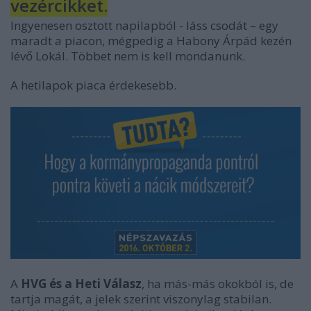
vezércikket.
Ingyenesen osztott napilapból - láss csodát – egy
maradt a piacon, mégpedig a Habony Árpád kezén
lévő Lokál. Többet nem is kell mondanunk.
A hetilapok piaca érdekesebb.
A
HVG és a Heti Válasz
, ha más-más okokból is, de
tartja magát, a jelek szerint viszonylag stabilan.