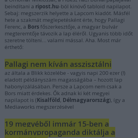
beindítani a
ripost.hu
-ból kinövő tabloid napilapot.
Sebaj: megszerzik helyette a Lapcom kiadót. Másfél
hete a szakmát meglepetésként érte, hogy Pallagi
Ferenc, a
Bors
főszerkesztője, a magyar bulvár
megteremtője távozik a lap éléről. Ugyanis több időt
szeretne tölteni… valami mással. Aha. Most már
érthető:
Pallagi nem kíván asszisztálni
az általa a Blikk közelébe - vagyis napi 200 ezer (!)
eladott példányszám magasságába – hozott lap
habonyizálásában. Persze a Lapcom nem csak a
Bors miatt érdekes. Ők adnak ki két megyei
napilapot is (
Kisalföld
,
Délmagyarország
), így a
Mediaworks megszerzésével
19 megyéből immár 15-ben a
kormánypropaganda diktálja a