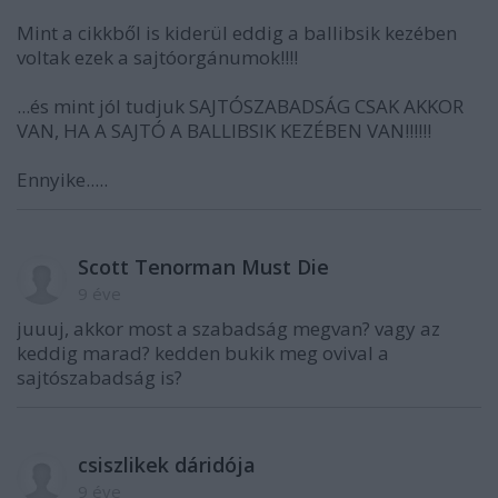
Mint a cikkből is kiderül eddig a ballibsik kezében
voltak ezek a sajtóorgánumok!!!!
...és mint jól tudjuk SAJTÓSZABADSÁG CSAK AKKOR
VAN, HA A SAJTÓ A BALLIBSIK KEZÉBEN VAN!!!!!!
Ennyike.....
Scott Tenorman Must Die
9 éve
juuuj, akkor most a szabadság megvan? vagy az
keddig marad? kedden bukik meg ovival a
sajtószabadság is?
csiszlikek dáridója
9 éve