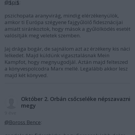
@$pi$
:
pszichopata aranyvirág, mindig elérzékenyülök,
amkor ti Európa szégyene fajgyűlölő fidesznácijai
amiatt siránkoztok, hogy mások a gyűlölködés esetét
valósítják meg veletek szemben.
Jaj drága bogár, de sajnálom azt az érzékeny kis náci
lelkedet. Majd küldünk vigasztalásnak Mein
Kampfot, hogy megnyugodjál. Aztán majd felteszed
a könyvespolcodra Marx mellé. Legalább akkor lesz
majd két könyved.
Október 2. Orbán csőcseléke népszavazni
megy
9 éve
@Boross Bence
: