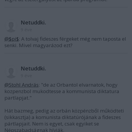
Netuddki.
9 éve
@$pi$
: A tolvaj fideszes férgeket még nem taposta el
senki. Mivel magyarázod ezt?
Netuddki.
9 éve
@Stohl András
: "de az Orbantol elvarnatok, hogy
kozpenzbol mukodtesse a kommunista diktatura
partlapjat."
Hát bazmeg, pedig az orbán közpénzből működteti
(sikkasztja) a komunista diktatúrójának a fideszes
pártlapjait. Nem is egyet, csak egyiket se
Népszabadságnak hívják.