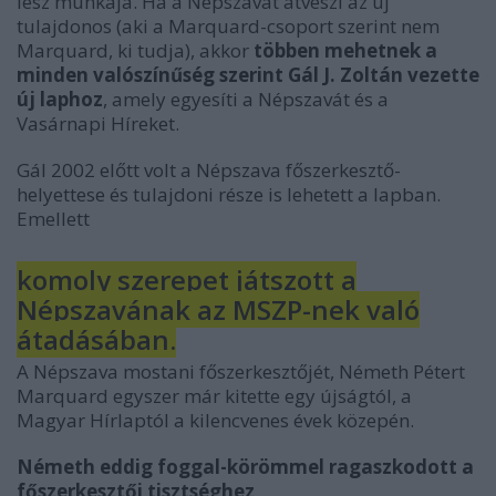
lesz munkája. Ha a Népszavát átveszi az új
tulajdonos (aki a Marquard-csoport szerint nem
Marquard, ki tudja), akkor
többen mehetnek a
minden valószínűség szerint Gál J. Zoltán vezette
új laphoz
, amely egyesíti a Népszavát és a
Vasárnapi Híreket.
Gál 2002 előtt volt a Népszava főszerkesztő-
helyettese és tulajdoni része is lehetett a lapban.
Emellett
komoly szerepet játszott a
Népszavának az MSZP-nek való
átadásában.
A Népszava mostani főszerkesztőjét, Németh Pétert
Marquard egyszer már kitette egy újságtól, a
Magyar Hírlaptól a kilencvenes évek közepén.
Németh eddig foggal-körömmel ragaszkodott a
főszerkesztői tisztséghez
.