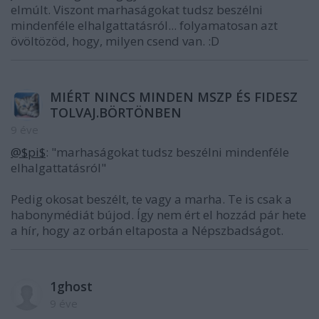
elmúlt. Viszont marhaságokat tudsz beszélni
mindenféle elhalgattatásról... folyamatosan azt
övöltözöd, hogy, milyen csend van. :D
MIÉRT NINCS MINDEN MSZP ÉS FIDESZ
TOLVAJ.BÖRTÖNBEN
9 éve
@$pi$
: "marhaságokat tudsz beszélni mindenféle
elhalgattatásról"
Pedig okosat beszélt, te vagy a marha. Te is csak a
habonymédiát bújod. Így nem ért el hozzád pár hete
a hír, hogy az orbán eltaposta a Népszbadságot.
1ghost
9 éve