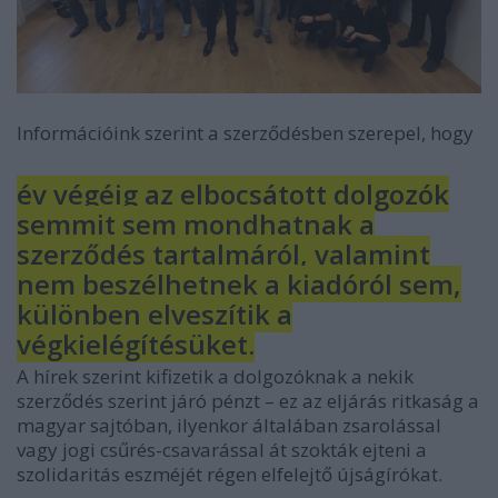
Információink szerint a szerződésben szerepel, hogy
év végéig az elbocsátott dolgozók
semmit sem mondhatnak a
szerződés tartalmáról, valamint
nem beszélhetnek a kiadóról sem,
különben elveszítik a
végkielégítésüket.
A hírek szerint kifizetik a dolgozóknak a nekik
szerződés szerint járó pénzt – ez az eljárás ritkaság a
magyar sajtóban, ilyenkor általában zsarolással
vagy jogi csűrés-csavarással át szokták ejteni a
szolidaritás eszméjét régen elfelejtő újságírókat.