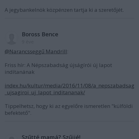
A jegybankelnök közpénzen tartja ki a szeretőjét.
Boross Bence
9 éve
@Narancsseggű Mandrill
:
Friss hír: A Népszabadság újságírói új lapot
indítanának
index.hu/kultur/media/2016/11/08/a_nepszabadsag
_ujsagiroi_uj_lapot_inditananak/
Tippelhetsz, hogy ki az egyelőre ismeretlen "külföldi
befektető".
Szűtté mamá? Szűjjé!