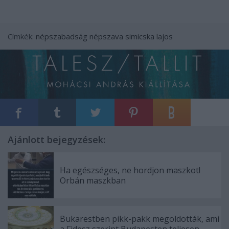
Címkék:
népszabadság
népszava
simicska lajos
Ajánlott bejegyzések:
Ha egészséges, ne hordjon maszkot!
Orbán maszkban
Bukarestben pikk-pakk megoldották, ami
a Fidesz szerint Budapesten teljesen