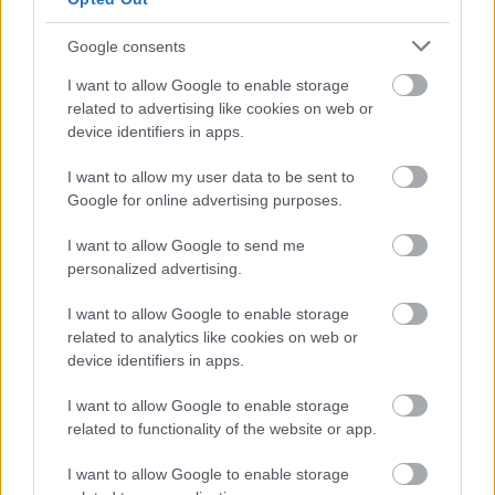
A nyugger pénzének kb. 60%-át a mostani aktívak
fizetik. Ugyanez igaz a közpénzből fizetettekre is (ide
Google consents
tartoznak az egytemek is) Kicsit álszent dolog azt
mondani, hogy szabadságjogai sérülnek valakinek
I want to allow Google to enable storage
ha nem költheti bármire a más pénzét.
related to advertising like cookies on web or
device identifiers in apps.
I want to allow my user data to be sent to
de let e ...
Google for online advertising purposes.
9 éve
De most komolyan , van képe itt bárkinek is piacról
I want to allow Google to send me
beszélni , amikor a fideszes lakájmédiába
personalized advertising.
milliárdokat önt a kormány állami megbízások
I want to allow Google to enable storage
formájában nulla nézettségű tv-khez , nulla
related to analytics like cookies on web or
olvasottságú újságokhoz ? Amikor a korrupciós és
device identifiers in apps.
egyéb ügyek leleplezésekor egyedül az újságírónak
van félni valója az igazságszolgáltatástól ? A fideszes
I want to allow Google to enable storage
logika egyszerű , elhallgattatni mindenkit , aki nem
related to functionality of the website or app.
azt mondja amit mi akarunk ... no ez ugye szintén a
diktatúrák jellemzője ...
I want to allow Google to enable storage