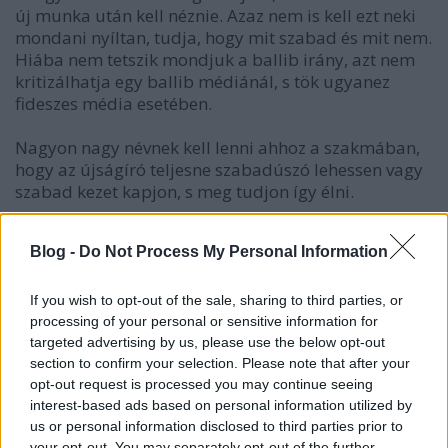
új munka után kell néznie. Azaz nem is kell ezt neki
mondani nyíltan, tudja, hogy mit szabad és mit nem.
Hiába nem tetszik mondjuk a ballib irány, azt nem
kritizálhatja egy ballib médiánál, s tök ugyanez
fideszes média esetében.
Nagyon nagy névnek kell lenni ahhoz a szakmában,
hogy az újságíró teljesne szabadúszó lehessen vagy
szabad kezet kapjon, s meg tudjon így élni.
Alapvetően az átlag újságíró ugyanúgy nem szabad,
Blog -
Do Not Process My Personal Information
mint az irodai dolgozó - meg van mondva neki, mik
aszabályok, s vagy betartja vagy kirúgják.
If you wish to opt-out of the sale, sharing to third parties, or
processing of your personal or sensitive information for
targeted advertising by us, please use the below opt-out
nemecsekerno_007
section to confirm your selection. Please note that after your
9 éve
opt-out request is processed you may continue seeing
interest-based ads based on personal information utilized by
@morpho
: "Akkor ez igaz egy vasesztergályosra is,
us or personal information disclosed to third parties prior to
ha állami cégnél dolgozik..."
your opt-out. You may separately opt-out of the further