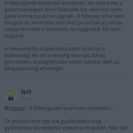
A fideszganék kinyírnak mindenkit, aki szót emel a
gazemberségeik ellen! Rákosiék óta nem volt ilyen
gané kormánya az országnak., A fideszes soha nem
dolgozó és semmihez sem értő paraziták az utolsó
csepp vérünket is kiszívnák, ha hagynánk. De nem
hagyjuk.
A fideszmaffia eltakarítása ezért hazafias a
kötelesség! Aki ezt a velejéig korrupt, tolvaj,
gerinctelen, országkifosztó orbán bandát védi, az
Magyarország ellensége!
$pi$
9 éve
@1ghost
: "A fideszganék kinyírnak mindenkit,"
Te például már egy éve gyalázkodsz meg
gyűlölködsz büntetlenül ezeken a blogokon. Már tök