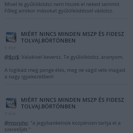
Mivel te gyűlölködsz nem hiszek el neked semmit.
Főleg amikor másokat gyűlölködéssel vádolsz.
MIÉRT NINCS MINDEN MSZP ÉS FIDESZ
TOLVAJ.BÖRTÖNBEN
9 éve
@$pi$
: Valakivel keversz. Te gyűlölködsz, aranyom.
A logikád meg penge éles, meg ne vágd vele magad
a nagy igyekezetben!
MIÉRT NINCS MINDEN MSZP ÉS FIDESZ
TOLVAJ.BÖRTÖNBEN
9 éve
@morpho
: "a jegybankelnök közpénzen tartja el a
szeretőjét."