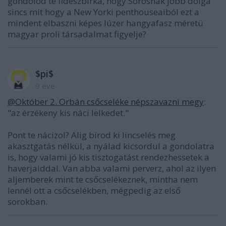
gondolod te fideszbirka, hogy Sorosnak jobb dolga
sincs mit hogy a New Yorki penthouseaiból ezt a
mindent elbaszni képes lúzer hangyafasz méretü
magyar proli társadalmat figyelje?
$pi$
9 éve
@Október 2. Orbán csőcseléke népszavazni megy
:
"az érzékeny kis náci lelkedet."
Pont te nácizol? Alig bírod ki lincselés meg
akasztgatás nélkül, a nyálad kicsordul a gondolatra
is, hogy valami jó kis tisztogatást rendezhessetek a
haverjaiddal. Van abba valami perverz, ahol az ilyen
aljemberek mint te csőcselékeznek, mintha nem
lennél ott a csőcselékben, mégpedig az első
sorokban.