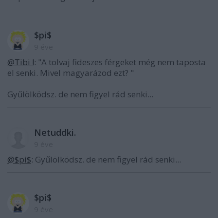
$pi$
9 éve
@Tibi !
: "A tolvaj fideszes férgeket még nem taposta
el senki. Mivel magyarázod ezt? "
Gyűlölködsz. de nem figyel rád senki...
Netuddki.
9 éve
@$pi$
: Gyűlölködsz. de nem figyel rád senki...
$pi$
9 éve