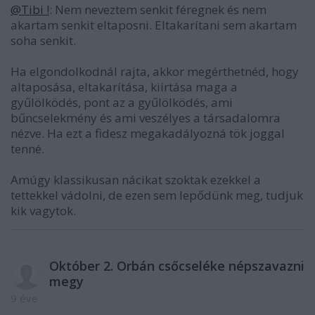
@Tibi !
: Nem neveztem senkit féregnek és nem
akartam senkit eltaposni. Eltakarítani sem akartam
soha senkit.
Ha elgondolkodnál rajta, akkor megérthetnéd, hogy
altaposása, eltakarítása, kiírtása maga a
gyűlölködés, pont az a gyűlölködés, ami
bűncselekmény és ami veszélyes a társadalomra
nézve. Ha ezt a fidesz megakadályozná tök joggal
tenné.
Amúgy klassikusan nácikat szoktak ezekkel a
tettekkel vádolni, de ezen sem lepődünk meg, tudjuk
kik vagytok.
Október 2. Orbán csőcseléke népszavazni
megy
9 éve