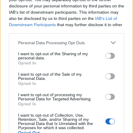
disclosure of your personal information by third parties on the
Akkor valóban igaz, ezért nem az számít, hogy
IAB’s list of downstream participants. This information may
vasesztergályos v. újságíró. Azért működhet nálunk
also be disclosed by us to third parties on the
IAB’s List of
ez a rendszer mert ezt örököltük a szocializmusból,
Downstream Participants
that may further disclose it to other
ezért van még mindig 50%-on az elvonási szint.
third parties.
Finanszírozni kell a nyugdíjakat, az államigazgatást,
a pártokat, a közalkalmazottakat, az egészségügyet.
Please note that this website/app uses one or more Google
Personal Data Processing Opt Outs
Megy minden a nagy közös kalapba, abból meg
services and may gather and store information including but
not limited to your visit or usage behaviour. You may click to
I want to opt-out of the Sharing of my
mindenki úgy vesz ki ahogy okosba meg tudja
personal data.
grant or deny consent to Google and its third-party tags to
oldani, de véletlenül se úgy ahogy befizetett. És itt
Opted In
use your data for below specified purposes in below Google
nem csak a helikopterezésre vesznek ki, hanem
consent section.
nyugdíjra, eü ellátásra is. Nagyjából az van mint a
I want to opt-out of the Sale of my
Personal Data.
Kádár rendszerben: Ti loptok ott fent nagyban, mi
Opted In
meg itt lent kicsiben. Annyi a különbség, hogy most
már sokan vannak akik ezt nem tudják megtenni.
I want to opt-out of processing my
Personal Data for Targeted Advertising.
Opted In
"azért hülyeség mert a tanár meg a nyugger sem
akarja, hogy az állam mondja meg neki, hogy mire
I want to opt-out of Collection, Use,
költse a pénze egy részét"
Retention, Sale, and/or Sharing of my
Personal Data that Is Unrelated with the
Purposes for which it was collected.
Opted Out