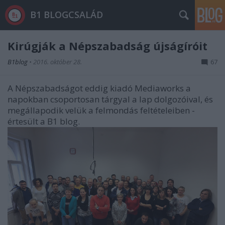
B1 BLOGCSALÁD
Kirúgják a Népszabadság újságíróit
B1blog
•
2016. október 28.
67
A Népszabadságot eddig kiadó Mediaworks a
napokban csoportosan tárgyal a lap dolgozóival, és
megállapodik velük a felmondás feltételeiben -
értesült a B1 blog.