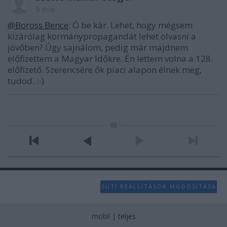
9 éve
@Boross Bence
: Ó be kár. Lehet, hogy mégsem
kizárólag kormánypropagandát lehet olvasni a
jövőben? Úgy sajnálom, pedig már majdnem
előfizettem a Magyar Időkre. Én lettem volna a 128.
előfizető. Szerencsére ők piaci alapon élnek meg,
tudod. :-)
SÜTI BEÁLLÍTÁSOK MÓDOSÍTÁSA
mobil
|
teljes