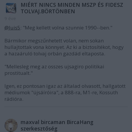
MIÉRT NINCS MINDEN MSZP ÉS FIDESZ
TOLVAJ.BÖRTÖNBEN
9 éve
@luis5
: "Meg kellett volna szunnie 1990--ben."
Bármikor megszűnhetett volan, nem sokan
hullajtottak vona könnyet. Az ki a biztosítékot, hogy
a hazaáruló tolvaj orbán gazdád eltaposta.
"Mellesleg meg az osszes ujsagiro politikai
prostitualt."
Igen, ez pontosan igaz az általad olvasott, hallgatott
médiumok "újsáíróira", a 888-ra, M1-re, Kossuth
rádióra.
maxval bircaman BircaHang
szerkesztőség