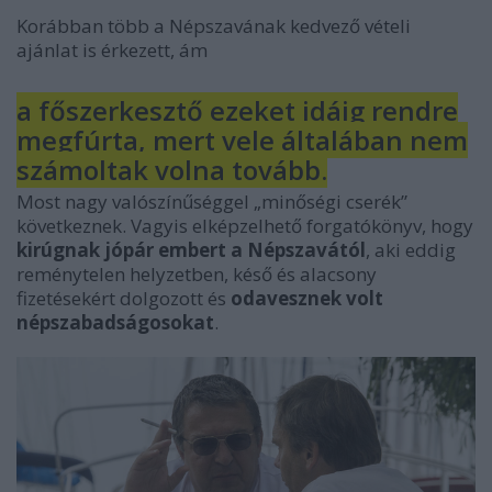
Korábban több a Népszavának kedvező vételi
ajánlat is érkezett, ám
a főszerkesztő ezeket idáig rendre
megfúrta, mert vele általában nem
számoltak volna tovább.
Most nagy valószínűséggel „minőségi cserék”
következnek. Vagyis elképzelhető forgatókönyv, hogy
kirúgnak jópár embert a Népszavától
, aki eddig
reménytelen helyzetben, késő és alacsony
fizetésekért dolgozott és
odavesznek volt
népszabadságosokat
.