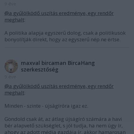
9 éve
@a gyűlölködő uszítás eredménye, egy rendőr
meghalt
:
A politika alapja egyszerű dolog, csak a politikusok
bonyolítják direkt, hogy az egyszerű nép ne értse.
maxval bircaman BircaHang
szerkesztőség
9 éve
@a gyűlölködő uszítás eredménye, egy rendőr
meghalt
:
Minden - szinte - újságíróra igaz ez.
Gondold csak át, az átlag újságíró számára a havi
bér alapvető szükséglet, s jól tudja, ha nem úgy ír,
ahogy az adott média gazdája ír, akkor hamarosan