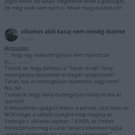
jogos lenne, ha valaki megetetné veled a golyóigat,
de még senki sem nyírt ki. Mivel magyarázod ezt?
villamos alóli kacaj nem mindig őszinte
9 éve
@morpho
:
"... hogy egy vasesztergályos nem nyomozza
ki,................."
Tudod, te, hogy például a "Tanár úrnál" hány
esztergályos képeztette ki magát újságírónak?
Tehát, tud az esztergályos nyomozni, vagy nem?
Na, de!
Tudod te, hogy hány esztergályos hiányzik ma az
iparból?
A kétszakmás újságíró leteszi a pennát, oszt beáll az
NCN mögé, a vállalti újságíró meg megírja az
Eszterga c. vállalati lapban: " A NER, az Ember
minisztérium meg a Lázár tanács sikeresen hajtja
végre az esztergályost az iparba programot."