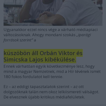
Ugyanakkor ezzel nincs vége a várható médiapiaci
változásoknak. Ahogy mondani szokás
„iparági
források szerint”
a
küszöbön áll Orbán Viktor és
Simicska Lajos kibékülése.
Ennek várhatóan egyik következménye lesz, hogy
mind a magyar Nemzetnek, mid a Hír tévének ismét
180 fokos fordulatot kell tennie.
Ez – az eddigi tapasztalatok szerint – az ott
dolgozóknak talán nem okoz lelkiismereti válságot.
De elvesznek újabb kritikus médiafelületek.