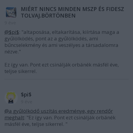
MIÉRT NINCS MINDEN MSZP ÉS FIDESZ
TOLVAJ.BÖRTÖNBEN
9 éve
@$pi$
: "altaposása, eltakarítása, kiírtása maga a
gyűlölködés, pont az a gyűlölködés, ami
bűncselekmény és ami veszélyes a társadalomra
nézve."
Ez így van. Pont ezt csinálják orbánék másfél éve,
teljse sikerrel.
$pi$
9 éve
@a gyűlölködő uszítás eredménye, egy rendőr
meghalt
: "Ez így van. Pont ezt csinálják orbánék
másfél éve, teljse sikerrel. "