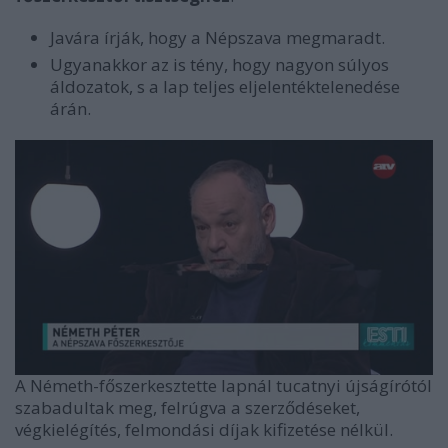
Javára írják, hogy a Népszava megmaradt.
Ugyanakkor az is tény, hogy nagyon súlyos
áldozatok, s a lap teljes eljelentéktelenedése
árán.
A Németh-főszerkesztette lapnál tucatnyi újságírótól
szabadultak meg, felrúgva a szerződéseket,
végkielégítés, felmondási díjak kifizetése nélkül.