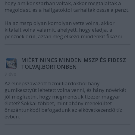
hogy amikor szarban voltak, akkor megtalaltak a
megoldast, es a hallgatoktol tarhaltak ossze a penzt.
Ha az mszp olyan komolyan vette volna, akkor
kitalalt volna valamit, ahelyett, hogy eladja, a
penznek orul, aztan meg elkezd mindenkit fikazni.
MIÉRT NINCS MINDEN MSZP ÉS FIDESZ
TOLVAJ.BÖRTÖNBEN
9 éve
Az elnépszavazott tízmilliárdokból hány
gumikesztyűt lehetett volna venni, és hány nővérkét
jól megfizetni, hogy megmentsük tízezer magyar
életét? Sokkal többet, mint ahány menekültet
önszántunkból befogadunk az elkövetkezendő tíz
évben.