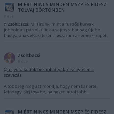
MIÉRT NINCS MINDEN MSZP ÉS FIDESZ
TOLVAJ.BÖRTÖNBEN
9 éve
@Zsoltbacsi
: Mi sírunk, mint a fürdős kurvák,
jobboldali pártnlküliek a sajtószabadság újabb
bástyájának elvesztésén. Leszarom az emeszempét.
Zsoltbacsi
9 éve
@a gyűlölködők bekaphattyák, érvénytelen a
szavazás
:
A tobbseg meg azt mondja, hogy nem kar erte.
Mindegy, sirj tovabb, ha neked attol jobb...
MIÉRT NINCS MINDEN MSZP ÉS FIDESZ