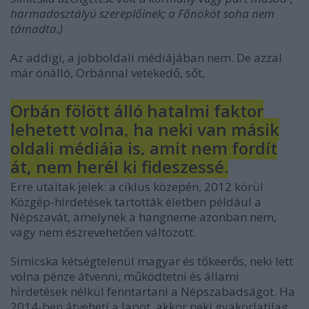
harmadosztályú szereplőinek; a Főnököt soha nem
támadta.)
Az addigi, a jobboldali médiájában nem. De azzal
már önálló, Orbánnal vetekedő, sőt,
Orbán fölött álló hatalmi faktor
lehetett volna, ha neki van másik
oldali médiája is, amit nem fordít
át, nem herél ki fideszessé.
Erre utaltak jelek: a ciklus közepén, 2012 körül
Közgép-hirdetések tartották életben például a
Népszavát, amelynek a hangneme azonban nem,
vagy nem észrevehetően változott.
Simicska kétségtelenül magyar és tőkeerős, neki lett
volna pénze átvenni, működtetni és állami
hirdetések nélkül fenntartani a Népszabadságot. Ha
2014-ben átveheti a lapot, akkor neki gyakorlatilag