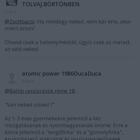
TOLVAJ.BÖRTÖNBEN
9 éve
@Zsoltbacsi
: Ha mindegy neked, nem kár érte, akor
miért öröm?
Olvasd csak a habonymédiát, úgyis csak az marad,
az való neked.
atomic power 1986DucaDuca
9 éve
@Ballib cenzúrázók réme 18
:
"Van neked szíved ?"
Az 1-3 éves gyermekekre jellemző a kéz
mozgatásanak es nyomhagyasanak öröme. Erre a
korra jellemző a "lengőfirka" és a "gomolyfirka",
krumpliszerű alakzatok és nyulvanyszerűsegek