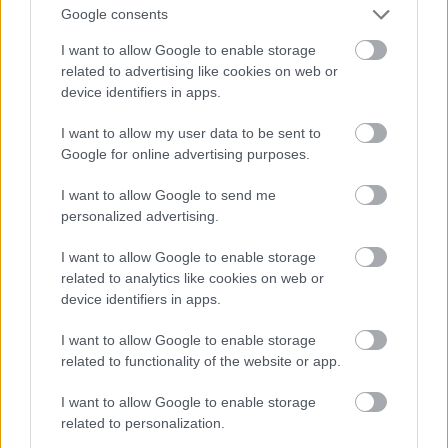
nem kellene tovább bővülni. Ha megfelelő lenne az
Google consents
elérés, akkor nem kellett volna einstandolni a piacot,
I want to allow Google to enable storage
például a Tv2-t vagy Origót is. Akkor nem kellene
related to advertising like cookies on web or
óriásplakátolni. Akkor érvényes tudott volna lenni a
device identifiers in apps.
népszavazás.
I want to allow my user data to be sent to
A Népszabadság ebben a játszmában nem volt
Google for online advertising purposes.
tétel
. Az egyre inkább falusi és idős Fidesz-tábor
eléréséhez nem tud mit hozzátenni, maradék -
I want to allow Google to send me
elkötelezett vagy tudatos - olvasótábora
át nem
personalized advertising.
fordítható
. A megyei lapok kellettek, a Nemzeti Sport
kellett, a Népszabira nem volt szükség.
I want to allow Google to enable storage
related to analytics like cookies on web or
Mindegy mennyire volt veszteséges vagy mennyire
device identifiers in apps.
kritikus. Nem Rogán helikopterezése vagy Matolcsy
szeretője volt a megszüntetés oka. A Népszabadság
I want to allow Google to enable storage
related to functionality of the website or app.
egyszerűen cégszerű létezésével
útjában volt az új
oligarchiák terjeszkedésének
.
I want to allow Google to enable storage
related to personalization.