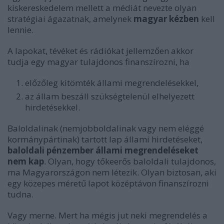
kiskereskedelem mellett a médiát nevezte olyan
stratégiai ágazatnak, amelynek
magyar kézben
kell
lennie.
A lapokat, tévéket és rádiókat jellemzően akkor
tudja egy magyar tulajdonos finanszírozni, ha
előzőleg kitömték állami megrendelésekkel,
az állam beszáll szükségtelenül elhelyezett
hirdetésekkel.
Baloldalinak (nemjobboldalinak vagy nem eléggé
kormánypártinak) tartott lap állami hirdetéseket,
baloldali pénzember állami megrendeléseket
nem kap
. Olyan, hogy tőkeerős baloldali tulajdonos,
ma Magyarországon nem létezik. Olyan biztosan, aki
egy közepes méretű lapot középtávon finanszírozni
tudna.
Vagy merne. Mert ha mégis jut neki megrendelés a