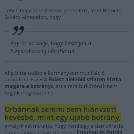
Lehet, hogy az volt titkos gondoltuk, amit Németh
Szilárd kimondott, hogy
épp itt az ideje, hogy bezárjon a
Népszabadság váratlanul.
Alig bírta utóbb a kormánykommunikáció
tompítani. Ezzel
a Fidesz alelnöki szinten húzta
magára a botrányt
, ezt a rezsibirkózónak nem
fogják megköszönni.
Orbánnak semmi sem hiányzott
kevésbé, mint egy újabb botrány,
amelyik azt mutatja, hogy nemhogy a demokrácia
nagy bajnoka lenne, de éppen
Erdogan és Putyin