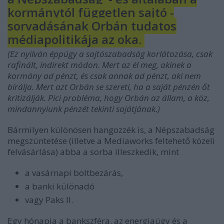
kormánytól független sajtó -
sorvadásának Orbán tudatos
médiapolitikája az oka.
(Ez nyilván éppúgy a sajtószabadság korlátozása, csak
rafinált, indirekt módon. Mert az él meg, akinek a
kormány ad pénzt, és csak annak ad pénzt, aki nem
bírálja. Mert azt Orbán se szereti, ha a saját pénzén őt
kritizálják. Pici probléma, hogy Orbán az állam, a köz,
mindannyiunk pénzét tekinti sajátjának.)
Bármilyen különösen hangozzék is, a Népszabadság
megszüntetése (illetve a Mediaworks feltehető közeli
felvásárlása) abba a sorba illeszkedik, mint
a vasárnapi boltbezárás,
a banki különadó
vagy Paks II.
Egy hónapja a bankszféra. az energiaügy és a