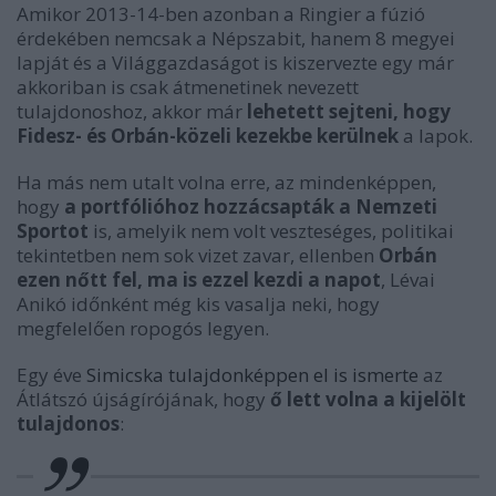
Amikor 2013-14-ben azonban a Ringier a fúzió
érdekében nemcsak a Népszabit, hanem 8 megyei
lapját és a Világgazdaságot is kiszervezte egy már
akkoriban is csak átmenetinek nevezett
tulajdonoshoz, akkor már
lehetett sejteni, hogy
Fidesz- és Orbán-közeli kezekbe kerülnek
a lapok.
Ha más nem utalt volna erre, az mindenképpen,
hogy
a portfólióhoz hozzácsapták a Nemzeti
Sportot
is, amelyik nem volt veszteséges, politikai
tekintetben nem sok vizet zavar, ellenben
Orbán
ezen nőtt fel, ma is ezzel kezdi a napot
, Lévai
Anikó időnként még kis vasalja neki, hogy
megfelelően ropogós legyen.
Egy éve
Simicska tulajdonképpen el is ismerte
az
Átlátszó újságírójának, hogy
ő lett volna a kijelölt
tulajdonos
: