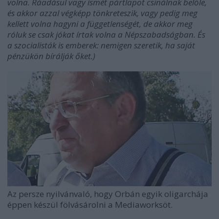
volna. Ráadásul vagy ismét pártlapot csinálnak belőle,
és akkor azzal végképp tönkreteszik, vagy pedig meg
kellett volna hagyni a függetlenségét, de akkor meg
róluk se csak jókat írtak volna a Népszabadságban. És
a szocialisták is emberek: nemigen szeretik, ha saját
pénzükön bírálják őket.)
Az persze nyilvánvaló, hogy Orbán egyik oligarchája
éppen készül fölvásárolni a Mediaworksöt.