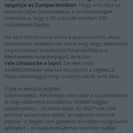
epigonja az Európai Unióban
. Hogy a fő célja az
ellenzék teljes felszámolása, a kritikus hangok
elnémítása, hogy a 38 százalék valóban 100
százaléknak tűnjön.
Ha nem tartott volna volna a skandalumtól, akkor
semmi nem akadályozta volna meg, hogy valamelyik
oligarchájával közpénzből fölvásároltassa a
Mediaworks tulajdonjogait, és aztán
vele zárassa be a lapot
. De nem tette:
profiltisztítottan akartak hozzájutni a céghez, a
Népszabadsággal meg csináljon aki és amit akar.
(Csak ne kerüljön külföldi
tulajdonoshoz. Kerülhetett volna akár a szocialistákhoz
is, vagy valamelyik baloldalhoz kötődő magyar
tulajdonoshoz - ha volna olyan. Az MSZP-nek mint
pártnak viszont nem kellett: se megvenni nem volt
pénzük - a Ringier nem gondolta komolyan az egyeurós
ajánlatot -, se működtetni-fenntartani nem tudták