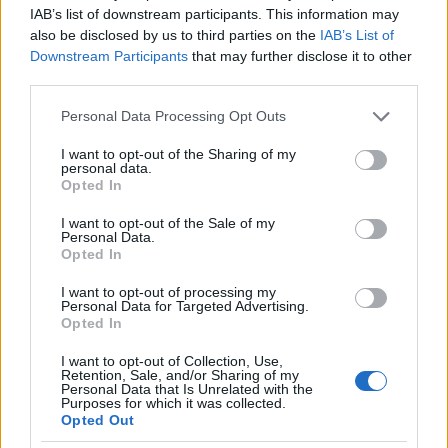
Ha nem hozzá kerül végül, akkor a Duna Aszfalthoz,
IAB’s list of downstream participants. This information may
mindegy csak ne Simicskához, Habonyhoz vagy
also be disclosed by us to third parties on the
IAB’s List of
külföldihez.
Orbántól független hatalmi centrum
Downstream Participants
that may further disclose it to other
létrejöttének még az esélyéjét is meg kell
third parties.
akadályozni.
Please note that this website/app uses one or more Google
Personal Data Processing Opt Outs
Ebből is tisztán látszik, hogy a dolog inkább szól az
services and may gather and store information including but
not limited to your visit or usage behaviour. You may click to
I want to opt-out of the Sharing of my
állami pénzek kiszivattyúzásáról, a közpénzek ezen
personal data.
grant or deny consent to Google and its third-party tags to
jellegének tudatos elveszítéséről, mint a
Opted In
use your data for below specified purposes in below Google
nyilvánosság korlátozásáról.
consent section.
I want to opt-out of the Sale of my
Personal Data.
A nyilvánosság majd korlátozódik
Opted In
magától.
I want to opt-out of processing my
Personal Data for Targeted Advertising.
De aki nincs benne, aki nem elég tájékozott, az
Opted In
könnyen hiheti azt, hogy lám-lám a jobbos média
virul, egyre csak bővülnek a birodalmak, biztos
I want to opt-out of Collection, Use,
Retention, Sale, and/or Sharing of my
azért, mert megélnek a piacról, mert van kereslet
Personal Data that Is Unrelated with the
arra, amit csinálnak.
Purposes for which it was collected.
Opted Out
Miközben dehogy. Vagy csak alig. Ha volna, akkor