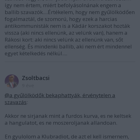
így nem értem, miért befolyásolnának engem a
ballib szavazók....Értékelem, hogy nem gyűlölködően
fogalmaztál, de szomorú, hogy ezek a harcias
antikommunisták nem is a Kádár korszakot hozták
vissza (aki nincs ellenünk, az velünk van), hanem a
Rákosi kort: aki nincs velünk az ellenünk van, sőt
ellenség. És mindenki ballib, aki nem ért mindennel
egyet kételkedés nélkül....
Zsoltbacsi
9 éve
@a gyűlölködők bekaphattyák, érvénytelen a
szavazás
:
Akkor ne sirjanak mint a furdos kurva, es ne keltsek
a hangulatot, es ne moszeroljanak allandoan.
En gyulolom a Klubradiot, de azt el kell ismernem,