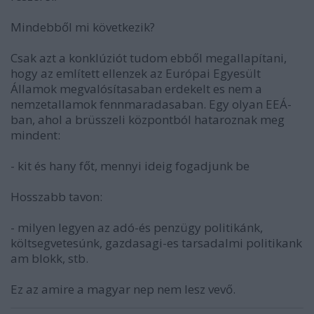
Mindebből mi következik?
Csak azt a konklúziót tudom ebből megallapítani,
hogy az említett ellenzek az Európai Egyesült
Államok megvalósítasaban erdekelt es nem a
nemzetallamok fennmaradasaban. Egy olyan EEÁ-
ban, ahol a brüsszeli központból hataroznak meg
mindent:
- kit és hany főt, mennyi ideig fogadjunk be
Hosszabb tavon:
- milyen legyen az adó-és penzügy politikánk,
költsegvetesúnk, gazdasagi-es tarsadalmi politikank
am blokk, stb.
Ez az amire a magyar nep nem lesz vevő.