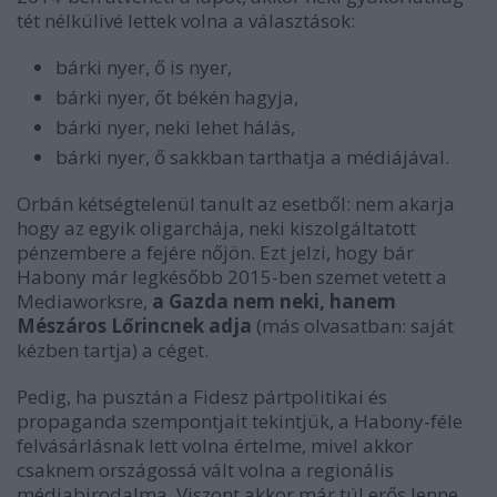
tét nélkülivé lettek volna a választások:
bárki nyer, ő is nyer,
bárki nyer, őt békén hagyja,
bárki nyer, neki lehet hálás,
bárki nyer, ő sakkban tarthatja a médiájával.
Orbán kétségtelenül tanult az esetből: nem akarja
hogy az egyik oligarchája, neki kiszolgáltatott
pénzembere a fejére nőjön. Ezt jelzi, hogy bár
Habony már legkésőbb 2015-ben szemet vetett a
Mediaworksre,
a Gazda nem neki, hanem
Mészáros Lőrincnek adja
(más olvasatban: saját
kézben tartja) a céget.
Pedig, ha pusztán a Fidesz pártpolitikai és
propaganda szempontjait tekintjük, a Habony-féle
felvásárlásnak lett volna értelme, mivel akkor
csaknem országossá vált volna a regionális
médiabirodalma. Viszont akkor már túl erős lenne.