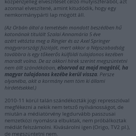
közpénzjelleg elveszítését célzó mutyiszférából, azt
azonnal elveszítené, amint kitudódik, hogy egy
nemkormánypárti lap mögött áll.
(Az Orbán által a temetésén mondott beszédben hű
katonának titulált Szalai Annamária 5 éve
azért vétózta meg a Ringier és az Axel Springer
magyarországi fúzióját, mert akkor a Népszabadság
továbbra is egy tőkeerős külföldi tulajdonos kezében
maradt volna. De az akkori hírek szerint megszüntetni
nem állt szándékában,
elsorvad az majd magától, ha
magyar tulajdonos kezébe kerül vissza
. Persze
olyanéba, akit a kormány nem töm ki állami
hirdetésekkel.)
2010-11 körül talán szándékozták jogi represszióval
megfékezni a nekik nem tetsző nyilvánosságot, de
miután a médiatörvény legdurvább passzusai
nemzetközi nyomásra elbuktak, nem próbálkoztak
médiát felszámolni. Kivásárolni igen (Origo, TV2 pl.),
de megszüntetni nem.