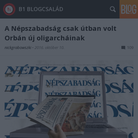
B1 BLOGCSALÁD
A Népszabadság csak útban volt
Orbán új oligarcháinak
nickgrabowszki
•
2016. október 10.
109