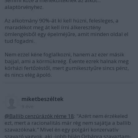
Semmi köze a menekülteknek az alkot...
alaptörvényhez.
Az alkotmány 90%-át ki kell húzni, felesleges, a
maradékot meg át kell írni álkeresztény
ömlengésből egy épelméjűre, amit minden oldal el
tud fogadni.
Nem ezzel kéne foglalkozni, hanem az ezer másik
bajjal, ami a körmükreég. Évente ezrek halnak meg
kórházi fertőzéstől, mert gumikesztyűre sincs pénz,
és nincs elég ápoló.
miketbeszéltek
9 éve
@Ballib cenzúrázók réme 18
: "Azért nem érzékeled
ezt, mert a racionalitás már rég nem sajátja a ballib
szavazóknak." Mivel én egy polgári konzervatív
szavazó vagyok, aki -jobb híján Orbánra szavaztam-