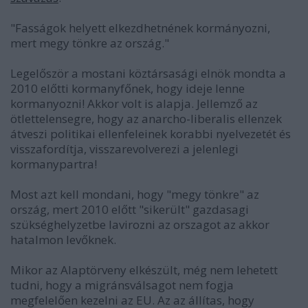
"Fasságok helyett elkezdhetnének kormányozni,
mert megy tönkre az ország."
Legelőször a mostani köztársasági elnök mondta a
2010 előtti kormanyfőnek, hogy ideje lenne
kormanyozni! Akkor volt is alapja. Jellemző az
ötlettelensegre, hogy az anarcho-liberalis ellenzek
átveszi politikai ellenfeleinek korabbi nyelvezetét és
visszafordítja, visszarevolverezi a jelenlegi
kormanypartra!
Most azt kell mondani, hogy "megy tönkre" az
ország, mert 2010 előtt "sikerült" gazdasagi
szükséghelyzetbe lavirozni az orszagot az akkor
hatalmon levőknek.
Mikor az Alaptörveny elkészült, még nem lehetett
tudni, hogy a migránsválsagot nem fogja
megfelelően kezelni az EU. Az az állítas, hogy