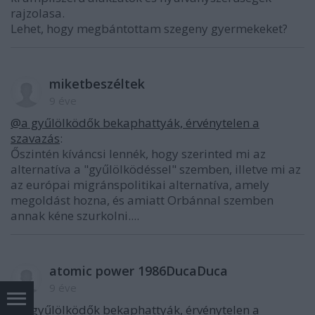
rajzolasa.
Lehet, hogy megbántottam szegeny gyermekeket?
miketbeszéltek
9 éve
@a gyűlölködők bekaphattyák, érvénytelen a
szavazás
:
Őszintén kíváncsi lennék, hogy szerinted mi az
alternatíva a "gyűlölködéssel" szemben, illetve mi az
az európai migránspolitikai alternatíva, amely
megoldást hozna, és amiatt Orbánnal szemben
annak kéne szurkolni....
atomic power 1986DucaDuca
9 éve
@a gyűlölködők bekaphattyák, érvénytelen a