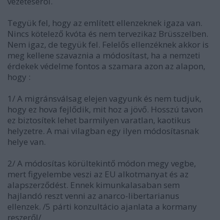
vezetéseről.
Tegyük fel, hogy az említett ellenzeknek igaza van.
Nincs kötelező kvóta és nem tervezikaz Brüsszelben.
Nem igaz, de tegyük fel. Felelős ellenzéknek akkor is
meg kellene szavaznia a módosítast, ha a nemzeti
érdekek védelme fontos a szamara azon az alapon,
hogy :
1/ A migránsválsag elejen vagyunk és nem tudjuk,
hogy ez hova fejlődik, mit hoz a jövő. Hosszú tavon
ez biztosítek lehet barmilyen varatlan, kaotikus
helyzetre. A mai vilagban egy ilyen módosítasnak
helye van.
2/ A módosítas körültekintő módon megy vegbe,
mert figyelembe veszi az EU alkotmanyat és az
alapszerződést. Ennek kimunkalasaban sem
hajlandó reszt venni az anarco-libertarianus
ellenzek. /5 párti konzultácio ajanlata a kormany
reszeről/