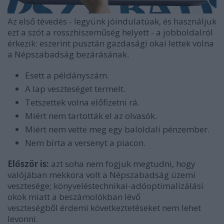
Az első tévedés - legyünk jóindulatúak, és használjuk
ezt a szót a rosszhiszeműség helyett - a jobboldalról
érkezik: eszerint pusztán gazdasági okai lettek volna
a Népszabadság bezárásának.
Esett a példányszám.
A lap veszteséget termelt.
Tetszettek volna előfizetni rá.
Miért nem tartották el az olvasók.
Miért nem vette meg egy baloldali pénzember.
Nem bírta a versenyt a piacon.
Először is:
azt soha nem fogjuk megtudni, hogy
valójában mekkora volt a Népszabadság üzemi
vesztesége; könyveléstechnikai-adóoptimalizálási
okok miatt a beszámolókban lévő
veszteségből érdemi következtetéseket nem lehet
levonni.