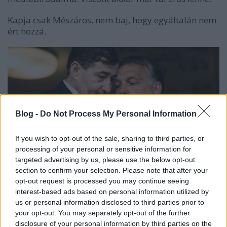
Kapja csak Mészáros, nem baj, hogy egyáltalán nem
ért hozzá.
Blog -
Do Not Process My Personal Information
If you wish to opt-out of the sale, sharing to third parties, or
processing of your personal or sensitive information for
A piac információk egybecsengenek: ha a
targeted advertising by us, please use the below opt-out
Népszabadság bezárása miatti botrány nem
section to confirm your selection. Please note that after your
napoltatja el velük, akkor néhány napon, esetleg
opt-out request is processed you may continue seeing
héten belül bejelentik, hogy a Mediaworks az
interest-based ads based on personal information utilized by
Opimus Presshez kerül, amit szegről-végről
us or personal information disclosed to third parties prior to
Mészároshoz köt mindenki.
your opt-out. You may separately opt-out of the further
disclosure of your personal information by third parties on the