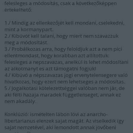
felesleges a módosítás, csak a következőképpen
értekelhető:
1./ Mindig az ellenkezőjét kell mondani, cselekedni,
mint a kormanypart.
2./ Kibúvót kell talani, hogy miert nem szavazzuk
meg a módosítást.
3./ Probálkozas arra, hogy feloldjuk azt a nem pici
ellentmondast, hogy korabban azt allítottuk:
felesleges a nepszavazas, anelkül is lehet módosítani
az alkotmanyt es azt támogatni fogjuk!
4./ Kibúvó a népszavazas jogi ervenytelensegere való
hivatkozas, hogy ezert nem lehetseges a módosítas.
5./ Jogalkotasi kötelezettséggel valóban nem jár, de
aki félti hazaja maradek függetlenseget, annak ez
nem akadály.
Konklúzió: ismételten lábon lövi az anarcho-
libertarianus elenzek sajat magát. Az viselkedik így
sajat nemzetével, aki lemondott annak jövőbeni