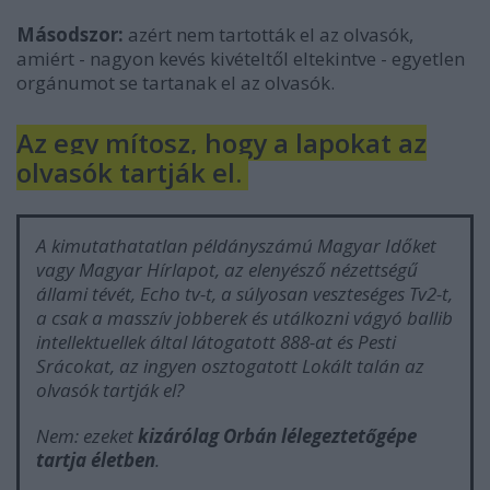
Másodszor:
azért nem tartották el az olvasók,
amiért - nagyon kevés kivételtől eltekintve - egyetlen
orgánumot se tartanak el az olvasók.
Az egy mítosz, hogy a lapokat az
olvasók tartják el.
A kimutathatatlan példányszámú Magyar Időket
vagy Magyar Hírlapot, az elenyésző nézettségű
állami tévét, Echo tv-t, a súlyosan veszteséges Tv2-t,
a csak a masszív jobberek és utálkozni vágyó ballib
intellektuellek által látogatott 888-at és Pesti
Srácokat, az ingyen osztogatott Lokált talán az
olvasók tartják el?
Nem: ezeket
kizárólag Orbán lélegeztetőgépe
tartja életben
.