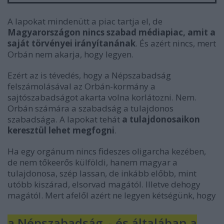
A lapokat mindenütt a piac tartja el, de
Magyarországon nincs szabad médiapiac, amit a
saját törvényei irányítanának
. És azért nincs, mert
Orbán nem akarja, hogy legyen.
Ezért az is tévedés, hogy a Népszabadság
felszámolásával az Orbán-kormány a
sajtószabadságot akarta volna korlátozni. Nem.
Orbán számára a szabadság a tulajdonos
szabadsága. A lapokat tehát
a tulajdonosaikon
keresztül lehet megfogni
.
Ha egy orgánum nincs fideszes oligarcha kezében,
de nem tőkeerős külföldi, hanem magyar a
tulajdonosa, szép lassan, de inkább előbb, mint
utóbb kiszárad, elsorvad magától. Illetve dehogy
magától. Mert afelől azért ne legyen kétségünk, hogy
a Népszabadság - és általában a