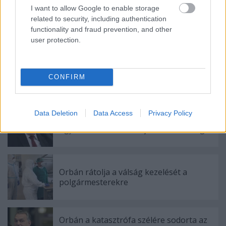
I want to allow Google to enable storage
related to security, including authentication
Címkék:
népszabadság
simicska lajos
médiapiac
functionality and fraud prevention, and other
médiabirodalom
habony árpád
mészáros lőrinc
mediaworks
user protection.
CONFIRM
Ajánlott bejegyzések:
Data Deletion
Data Access
Privacy Policy
700 milliót kapott Brüsszeltől a Putyin-
ügyi miniszter fiának ajándékozott cége
Orbán rátolja a válság kezelését a
polgármesterekre
Orbán a katasztrófa szélére sodorta az