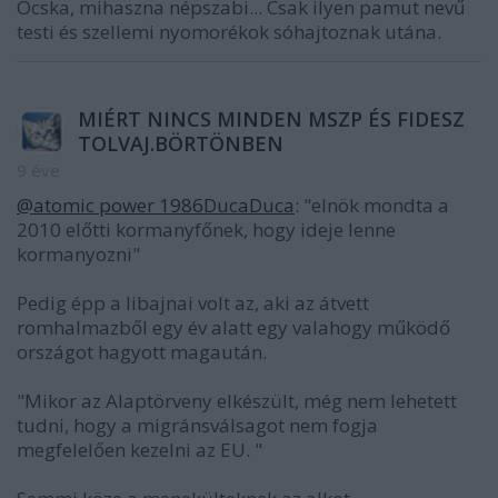
Ócska, mihaszna népszabi... Csak ilyen pamut nevű
testi és szellemi nyomorékok sóhajtoznak utána.
MIÉRT NINCS MINDEN MSZP ÉS FIDESZ
TOLVAJ.BÖRTÖNBEN
9 éve
@atomic power 1986DucaDuca
: "elnök mondta a
2010 előtti kormanyfőnek, hogy ideje lenne
kormanyozni"
Pedig épp a libajnai volt az, aki az átvett
romhalmazből egy év alatt egy valahogy működő
országot hagyott magaután.
"Mikor az Alaptörveny elkészült, még nem lehetett
tudni, hogy a migránsválsagot nem fogja
megfelelően kezelni az EU. "