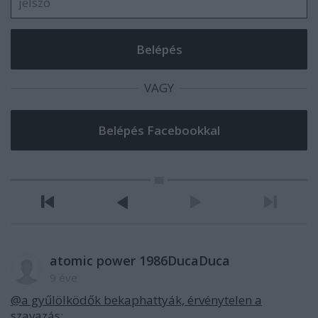
VAGY
atomic power 1986DucaDuca
9 éve
@a gyűlölködők bekaphattyák, érvénytelen a
szavazás
: