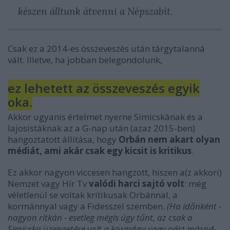
készen álltunk átvenni a Népszabit.
Csak ez a 2014-es összeveszés után tárgytalanná
vált. Illetve, ha jobban belegondolunk,
ez lehetett az összeveszés egyik
oka.
Akkor ugyanis értelmet nyerne Simicskának és a
lajosistáknak az a G-nap után (azaz 2015-ben)
hangoztatott állítása, hogy
Orbán nem akart olyan
médiát, ami akár csak egy kicsit is kritikus
.
Ez akkor nagyon viccesen hangzott, hiszen a(z akkori)
Nemzet vagy Hír Tv
valódi harci sajtó volt
: még
véletlenül se voltak kritikusak Orbánnal, a
kormánnyal vagy a Fidesszel szemben.
(Ha időnként -
nagyon ritkán - esetleg mégis úgy tűnt, az csak a
Simicska üzengetése volt a kormány vagy párt másod-,