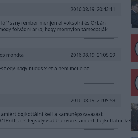
2016.08.19. 20:43:11
n lóf*sznyi ember menjen el voksolni és Orbán
megy felvágni arra, hogy mennyien támogatják!
VÁLASZ ERRE
jos mondta
2016.08.19. 21:05:29
esz egy nagy büdös x-et a nem mellé az
VÁLASZ ERRE
2016.08.19. 21:09:58
, amiért bojkottálni kell a kamunépszavazást:
8/18/itt_a_3_legsulyosabb_ervunk_amiert_bojkottalni_kell
VÁLASZ ERRE