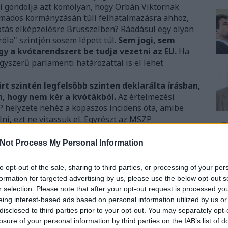
i gondolja azt komolyan, hogy Orbán Viktornak
rmados kormányzásán túli felhatalmazásra ahhoz,
tás elképzelésre Brüsszelben? Ráadásul egy olyan
róla" szintjén sosem lépett túl.
Sem jogi, sem
ogy a kvótarendszert be tudja vezetni az EU.
Ha
gyszerű parlamenti határozattal is el lehet
rt szintén legfelsőbb szinten deklarálta írásban,
, hogy nem kér a kvótákból.
Az értelmezési
P helyzete nehéz a kopaszos incidens óta, amibe
ni, ezt ne vitassuk el. Egyrészt az MSZP
en
népszavazást nem bojkottálhat, másrészt a
sikerült elmagyarázniuk, hogy az
nem bojkott
, ha
Not Process My Personal Information
izottságokban egy választáson.
Az tartózkodás.
rázatra szorul: ők a kampányszagú népszavazást
to opt-out of the sale, sharing to third parties, or processing of your per
intha ez a két dolog kéz a kézben járna.
formation for targeted advertising by us, please use the below opt-out s
gát a népszavazást mint intézményt
r selection. Please note that after your opt-out request is processed y
n sem vesz részt benne. Ez pusztán egy másfajta
eing interest-based ads based on personal information utilized by us or
 kérdés, hogy egy baloldali, liberális párt egy
disclosed to third parties prior to your opt-out. You may separately opt-
at-e egyáltalán anélkül, hogy saját elveivel szembe
losure of your personal information by third parties on the IAB’s list of