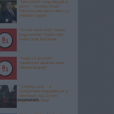
"Nem tűröm, hogy ellopják a
pénzt" – mondta Orbán,
miközben Mészáros Lőrinc 2,5
milliárdot kapott
"Ön mit tenne érte? Tudom,
hogy semmit"! Dühös nyílt
levelet írtak Nyitrainak
"Pedig a 3-as metró
tökéletesen alkalmas lenne
olimpiai lángnak"
"Szegény Luca" - a
szolgamédia megtalálta az új
ellenséget: egy 22 éves
_a_kamunepszavazast
egyetemista lányt