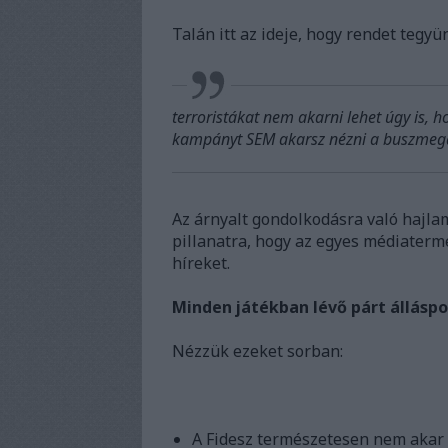
Talán itt az ideje, hogy rendet tegyü
terroristákat nem akarni lehet úgy is, 
kampányt SEM akarsz nézni a buszmegál
Az árnyalt gondolkodásra való hajlam
pillanatra, hogy az egyes médiaterm
híreket.
Minden játékban lévő párt állásp
Nézzük ezeket sorban:
A Fidesz természetesen nem akar k