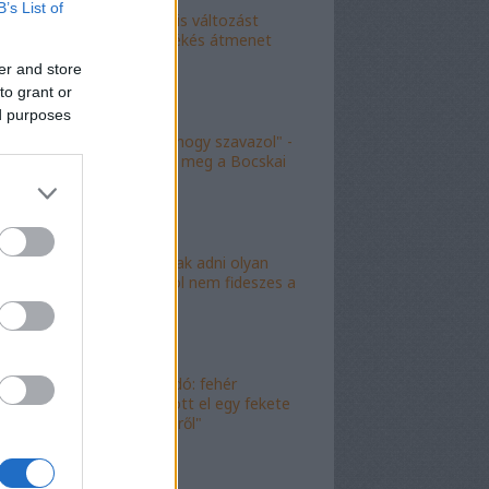
B’s List of
"Kokó radikális változást
akart, én a békés átmenet
híve vagyok"
er and store
to grant or
ed purposes
"Köszönöm, hogy szavazol" -
molinó jelent meg a Bocskai
út felett
"Lóf.szt fognak adni olyan
területre, ahol nem fideszes a
képviselő"
"Magyar híradó: fehér
gyereket lopott el egy fekete
férfi az erkélyről"