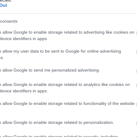
oz magában, hogy a Fidesz már több esetben EU-
Out
el vezetői "magánvélemények" formájában.
consents
ire nem akar az MSZP kvótarendszert, és hogy a
telmesen megindokolni a referendum
o allow Google to enable storage related to advertising like cookies on
alábbi videót
a témában tegnap estéről.
evice identifiers in apps.
án, az ne a szülinapom legyen. Béke az Olvasókkal!
o allow my user data to be sent to Google for online advertising
s.
to allow Google to send me personalized advertising.
49
komment
o allow Google to enable storage related to analytics like cookies on
népszavazás
kvóta
Jobbik
MSZP
LMP
Fidesz
EU
evice identifiers in apps.
o allow Google to enable storage related to functionality of the website
o allow Google to enable storage related to personalization.
o allow Google to enable storage related to security, including