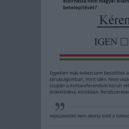
Egyetlen más évben sem beszéltek an
társaságomban, mint idén. Nem valam
csupán a kvótareferendum körüli vél
érdeklődésű körökben. Rendszerese
népszavazást nem akarsz mint a balosok