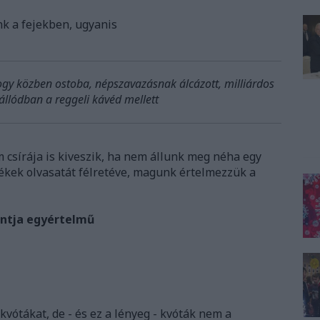
nk a fejekben, ugyanis
hogy közben ostoba, népszavazásnak álcázott, milliárdos
lódban a reggeli kávéd mellett
 csírája is kiveszik, ha nem állunk meg néha egy
ékek olvasatát félretéve, magunk értelmezzük a
ontja egyértelmű
vótákat, de - és ez a lényeg - kvóták nem a