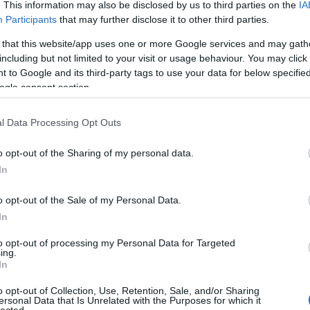
agyunk és Gyurcsányról beszélünk, szóval ezt a
. This information may also be disclosed by us to third parties on the
IA
Participants
that may further disclose it to other third parties.
utat: álláspontjuk szerint mindenki csináljon amit
 that this website/app uses one or more Google services and may gath
ottságok munkájában a szavazáson, arról nem
including but not limited to your visit or usage behaviour. You may click 
.
 to Google and its third-party tags to use your data for below specifi
ogle consent section.
 fenyeget
l Data Processing Opt Outs
rtelmetlen és veszélyes kvótarendszer
y drága népszavazásra, mikor nincs is jogi formában
o opt-out of the Sharing of my personal data.
In
o opt-out of the Sale of my Personal Data.
t szolgálja a referendum,
In
to opt-out of processing my Personal Data for Targeted
ing.
In
EU feltehetőleg megértette már, hogy nem vezetheti
ok ellenállása miatt.
o opt-out of Collection, Use, Retention, Sale, and/or Sharing
ersonal Data that Is Unrelated with the Purposes for which it
lected.