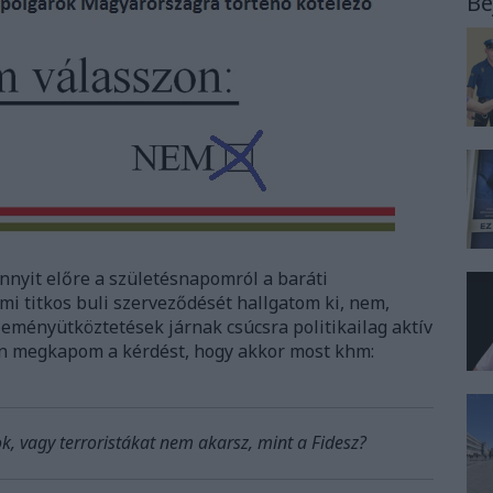
Be
nyit előre a születésnapomról a baráti
i titkos buli szerveződését hallgatom ki, nem,
eményütköztetések járnak csúcsra politikailag aktív
n megkapom a kérdést, hogy akkor most khm:
, vagy terroristákat nem akarsz, mint a Fidesz?