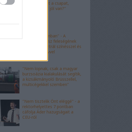
"Nagyot ment a csapat,
Viktor! Család jól van?"
"nem kishazánban" - A
fideszes borász feleségének
esete az ausztrál színésszel és
az angol nyelvvel
"Nem lopnak, csak a magyar
burzsoázia kialakulását segítik,
a kizsákmányoló Brüsszellel,
multicégekkel szemben"
"Nem tisztelik Önt eléggé" - a
rektorhelyettes 7 pontban
cáfolja Áder hazugságait a
CEU-ról