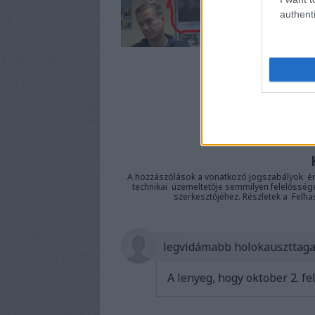
authenti
A bejeg
https://b1.blo
A hozzászólások a
vonatkozó jogszabályok
ér
technikai
üzemeltetője semmilyen felelősséget 
szerkesztőjéhez. Részletek a
Felha
legvidámabb holokauszttag
A lenyeg, hogy oktober 2. fel