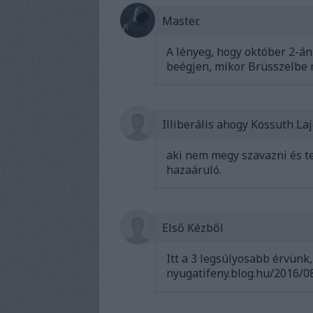
Master.
A lényeg, hogy október 2-á
beégjen, mikor Brüsszelbe 
Illiberális ahogy Kossuth La
aki nem megy szavazni és t
hazaáruló.
Első Kézből
Itt a 3 legsúlyosabb érvünk
nyugatifeny.blog.hu/2016/0