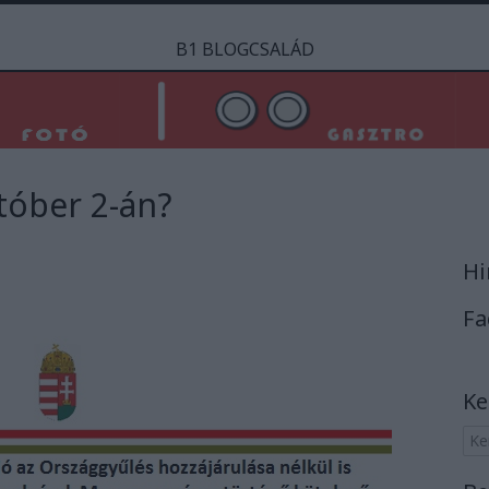
B1 BLOGCSALÁD
tóber 2-án?
Hi
Fa
Ke