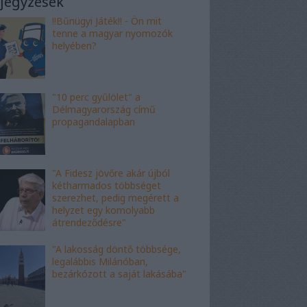
jegyzések
!!Bűnügyi Játék!! - Ön mit
tenne a magyar nyomozók
helyében?
"10 perc gyűlölet" a
Délmagyarország című
propagandalapban
"A Fidesz jövőre akár újból
kétharmados többséget
szerezhet, pedig megérett a
helyzet egy komolyabb
átrendeződésre"
"A lakosság döntő többsége,
legalábbis Milánóban,
bezárkózott a saját lakásába"