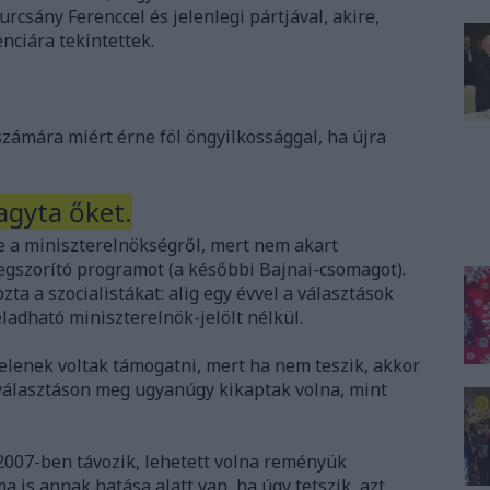
rcsány Ferenccel és jelenlegi pártjával, akire,
nciára tekintettek.
számára miért érne föl öngyilkossággal, ha újra
agyta őket.
e a miniszterelnökségről, mert nem akart
egszorító programot (a későbbi Bajnai-csomagot).
zta a szocialistákat: alig egy évvel a választások
 eladható miniszterelnök-jelölt nélkül.
elenek voltak támogatni, mert ha nem teszik, akkor
 választáson meg ugyanúgy kikaptak volna, mint
007-ben távozik, lehetett volna reményük
is annak hatása alatt van, ha úgy tetszik, azt