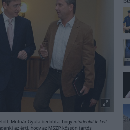
Be
elölt, Molnár Gyula bedobta, hogy
mindenkit le kell
ndenki az érti, hogy az MSZP kössön tartós