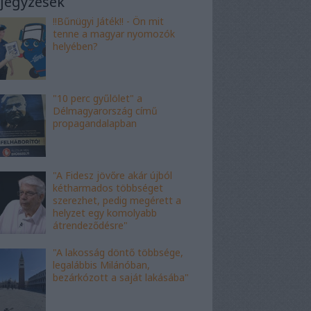
jegyzések
!!Bűnügyi Játék!! - Ön mit
tenne a magyar nyomozók
helyében?
"10 perc gyűlölet" a
Délmagyarország című
propagandalapban
"A Fidesz jövőre akár újból
kétharmados többséget
szerezhet, pedig megérett a
helyzet egy komolyabb
átrendeződésre"
"A lakosság döntő többsége,
legalábbis Milánóban,
bezárkózott a saját lakásába"