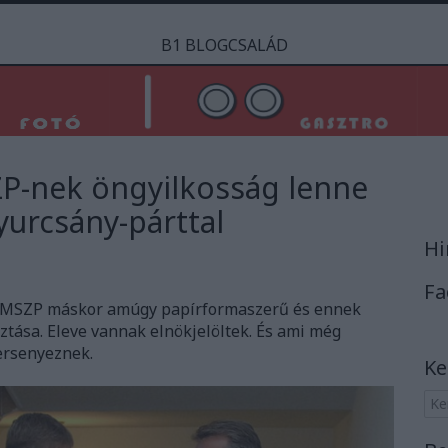
B1 BLOGCSALÁD
ZP-nek öngyilkosság lenne
Gyurcsány-párttal
Hi
Fa
az MSZP máskor amúgy papírformaszerű és ennek
tása. Eleve vannak elnökjelöltek. És ami még
versenyeznek.
Ke