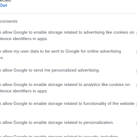
Out
consents
o allow Google to enable storage related to advertising like cookies on
evice identifiers in apps.
o allow my user data to be sent to Google for online advertising
s.
to allow Google to send me personalized advertising.
világos, hogy a jobboldaliak nem szavaznának egy
 miatt a baloldalon finoman fogalmazva se osztatlan
o allow Google to enable storage related to analytics like cookies on
evice identifiers in apps.
az, hogy a választási eredményben meghatározó
zött is magas az elutasítottsága
.
o allow Google to enable storage related to functionality of the website
hoz szavazatot.
o allow Google to enable storage related to personalization.
nebb magyar politikus,
elutasítottabb még Novák
Torgyán volna összemérhető vele.
o allow Google to enable storage related to security, including