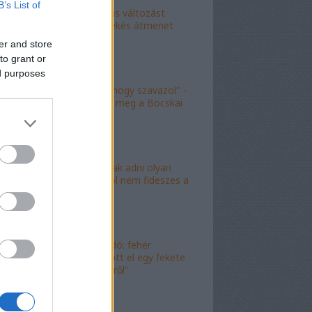
B’s List of
"Kokó radikális változást
akart, én a békés átmenet
híve vagyok"
er and store
to grant or
ed purposes
"Köszönöm, hogy szavazol" -
molinó jelent meg a Bocskai
út felett
"Lóf.szt fognak adni olyan
területre, ahol nem fideszes a
képviselő"
"Magyar híradó: fehér
gyereket lopott el egy fekete
férfi az erkélyről"