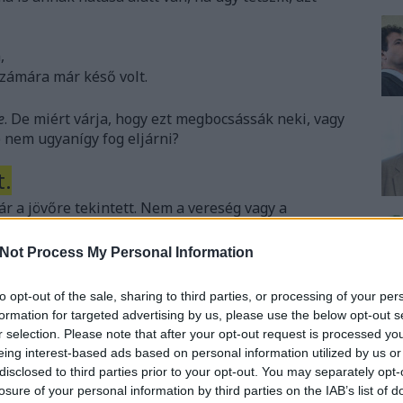
,
zámára már késő volt.
e
. De miért várja, hogy ezt megbocsássák neki, vagy
 nem ugyanígy fog eljárni?
t.
 a jövőre tekintett. Nem a vereség vagy a
hanem az MSZP-t akarta újra átvenni Mesterházytól.
Not Process My Personal Information
lasztás után szinte azonnal lemondatta volna a
pártszavazás dönthessen, és be lehessen tolni a
to opt-out of the sale, sharing to third parties, or processing of your per
formation for targeted advertising by us, please use the below opt-out s
lőbb belső platformot, majd új pártot alapított,
r selection. Please note that after your opt-out request is processed y
meglévő vagyonának egy részét is.
eing interest-based ads based on personal information utilized by us or
disclosed to third parties prior to your opt-out. You may separately opt-
pfrontpárt, mint szocdem-liberális-konzervatív koalíció
losure of your personal information by third parties on the IAB’s list of