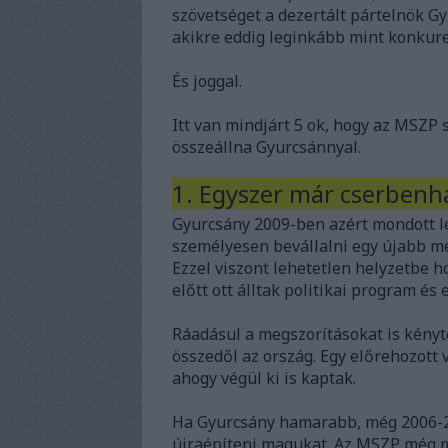
szövetséget a dezertált pártelnök Gyu
akikre eddig leginkább mint konkure
És joggal.
Itt van mindjárt 5 ok, hogy az MSZP 
összeállna Gyurcsánnyal.
1. Egyszer már cserbenh
Gyurcsány 2009-ben azért mondott l
személyesen bevállalni egy újabb m
Ezzel viszont lehetetlen helyzetbe ho
előtt ott álltak politikai program és
Ráadásul a megszorításokat is kényt
összedől az ország. Egy előrehozott
ahogy végül ki is kaptak.
Ha Gyurcsány hamarabb, még 2006-2
újraépíteni magukat. Az MSZP még ma 