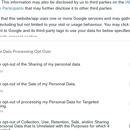
 jobboldalról, se - az alig létező - centrumból nem
. This information may also be disclosed by us to third parties on the
IA
Participants
that may further disclose it to other third parties.
 that this website/app uses one or more Google services and may gath
en tudtak növekedni.
including but not limited to your visit or usage behaviour. You may click 
 to Google and its third-party tags to use your data for below specifi
rcsányt szerették volna a baloldal vezérének, de
ogle consent section.
pen MSZP-sek. A DK erősödése csak illúzió: nem nő a
l Data Processing Opt Outs
o opt-out of the Sharing of my personal data.
In
o opt-out of the Sale of my Personal Data.
In
to opt-out of processing my Personal Data for Targeted
ing.
In
o opt-out of Collection, Use, Retention, Sale, and/or Sharing
ersonal Data that Is Unrelated with the Purposes for which it
lected.