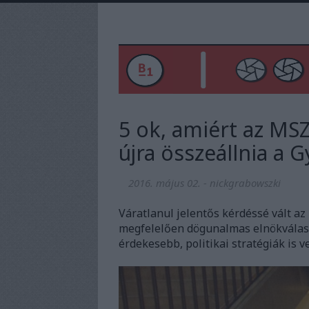
5 ok, amiért az MS
újra összeállnia a 
2016. május 02.
-
nickgrabowszki
Váratlanul jelentős kérdéssé vált 
megfelelően dögunalmas elnökválasz
érdekesebb, politikai stratégiák is 