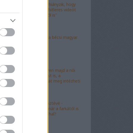
"Már csak az hiányzik, hogy
valami idióta hitleres videót
csináljon ebből is"
"Mély torok" a bécsi magyar
nagykövet?
"Mészáros nyeri majd a női
kalapácsvetést is, a
kabalafigurákat meg intézheti
Gyárfás!"
"Minőségi" köztévé -
hamarosan, már a farkától is
bűzleni fog a hal?