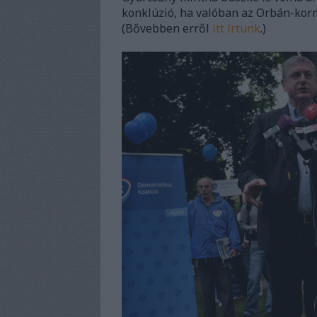
konklúzió, ha valóban az Orbán-korm
(Bővebben erről
itt írtunk
.)