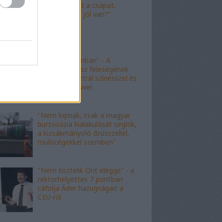
"Nagyot ment a csapat,
Viktor! Család jól van?"
"nem kishazánban" - A
fideszes borász feleségének
esete az ausztrál színésszel és
az angol nyelvvel
"Nem lopnak, csak a magyar
burzsoázia kialakulását segítik,
a kizsákmányoló Brüsszellel,
multicégekkel szemben"
"Nem tisztelik Önt eléggé" - a
rektorhelyettes 7 pontban
cáfolja Áder hazugságait a
CEU-ról