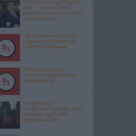
"Nem tűröm, hogy ellopják a
pénzt" – mondta Orbán,
miközben Mészáros Lőrinc 2,5
milliárdot kapott
"Ön mit tenne érte? Tudom,
hogy semmit"! Dühös nyílt
levelet írtak Nyitrainak
"Pedig a 3-as metró
tökéletesen alkalmas lenne
olimpiai lángnak"
"Szegény Luca" - a
szolgamédia megtalálta az új
ellenséget: egy 22 éves
egyetemista lányt