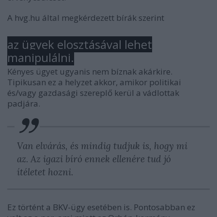
A hvg.hu által megkérdezett bírák szerint
az ügyek elosztásával lehet
manipulálni.
Kényes ügyet ugyanis nem bíznak akárkire.
Tipikusan ez a helyzet akkor, amikor politikai
és/vagy gazdasági szereplő kerül a vádlottak
padjára.
Van elvárás, és mindig tudjuk is, hogy mi
az. Az igazi bíró ennek ellenére tud jó
ítéletet hozni.
Ez történt a BKV-ügy esetében is. Pontosabban ez