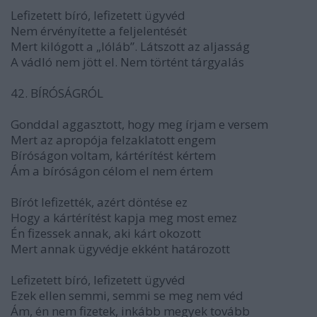
Lefizetett bíró, lefizetett ügyvéd
Nem érvényítette a feljelentését
Mert kilógott a „lóláb”. Látszott az aljasság
A vádló nem jött el. Nem történt tárgyalás
42. BÍRÓSÁGRÓL
Gonddal aggasztott, hogy meg írjam e versem
Mert az apropója felzaklatott engem
Bíróságon voltam, kártérítést kértem
Ám a bíróságon célom el nem értem
Bírót lefizették, azért döntése ez
Hogy a kártérítést kapja meg most emez
Én fizessek annak, aki kárt okozott
Mert annak ügyvédje ekként határozott
Lefizetett bíró, lefizetett ügyvéd
Ezek ellen semmi, semmi se meg nem véd
Ám, én nem fizetek, inkább megyek tovább