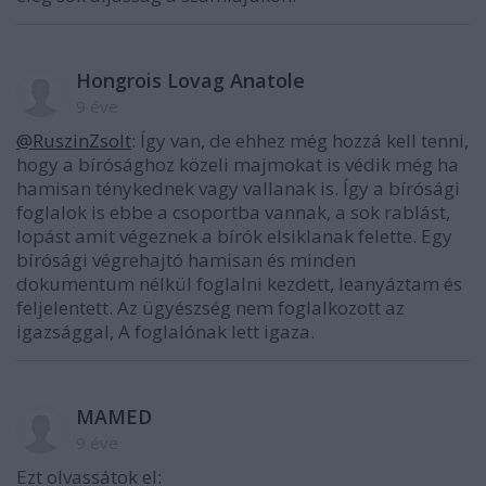
Hongrois Lovag Anatole
9 éve
@RuszinZsolt
: Így van, de ehhez még hozzá kell tenni,
hogy a bírósághoz közeli majmokat is védik még ha
hamisan ténykednek vagy vallanak is. Így a bírósági
foglalok is ebbe a csoportba vannak, a sok rablást,
lopást amit végeznek a bírók elsiklanak felette. Egy
bírósági végrehajtó hamisan és minden
dokumentum nélkül foglalni kezdett, leanyáztam és
feljelentett. Az ügyészség nem foglalkozott az
igazsággal, A foglalónak lett igaza.
MAMED
9 éve
Ezt olvassátok el: