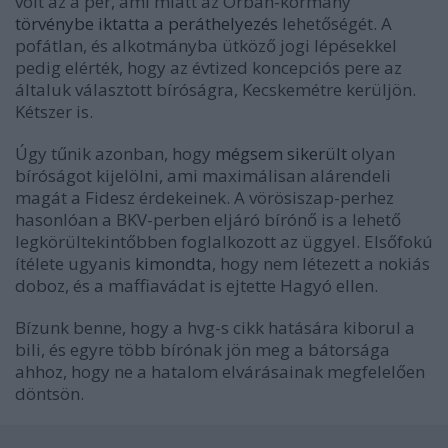
volt az a per, ami miatt az Orbán-kormány
törvénybe iktatta a peráthelyezés
lehetőségét. A
pofátlan, és alkotmányba ütköző jogi lépésekkel
pedig elérték, hogy a
z
évtized koncepciós pere az
általuk választott bíróságra, Kecskemétre kerüljön.
Kétszer is.
Úgy tűnik azonban, hogy
mégsem sikerült
olyan
bíróságot kijelölni, ami maximálisan alárendeli
magát a Fidesz érdekeinek. A vörösiszap-perhez
hasonlóan a BKV-perben eljáró bírónő is a lehető
legkörültekintőbben foglalkozott az üggyel. Elsőfokú
ítélete ugyanis
kimondta
, hogy nem létezett a nokiás
doboz, és a maffiavádat is ejtette Hagyó ellen.
Bízunk benne, hogy a hvg-s cikk hatására kiborul a
bili, és egyre több bírónak jön meg a bátorsága
ahhoz, hogy ne a hatalom elvárásainak megfelelően
döntsön.