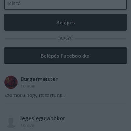
VAGY
Burgermeister
10 éve
Szomorú hogy itt tartunk!!!
legeslegujabbkor
10 éve