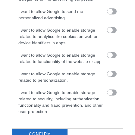
10 éve
I want to allow Google to send me
@vakitfed
: Egyetértek.
personalized advertising.
I want to allow Google to enable storage
related to analytics like cookies on web or
Angéla Gerencsér
device identifiers in apps.
10 éve
Mi lesz azokkal a bírákkal, akik a csalásaikkal a
I want to allow Google to enable storage
korrupt döntéseikkel,- a haveroknak kedvezve, kárt
related to functionality of the website or app.
okoztak és okoznak ma is????????,
I want to allow Google to enable storage
related to personalization.
István Pethő
I want to allow Google to enable storage
10 éve
related to security, including authentication
functionality and fraud prevention, and other
Tizedik éve húzzák a kártérítési ügyemet!!! Tudják,
user protection.
hogy igazam van! Tudják, hogy jár a kártérítés, de az
alperes ügyvédje ZSIDÓ, nekem nincs pénzem
ügyvédre, így NEM NYERHETEK PERT! Remélem, a
CONFIRM