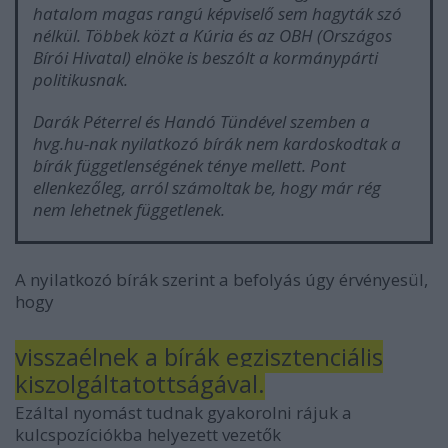
hatalom magas rangú képviselő sem hagyták szó
nélkül. Többek közt a Kúria és az OBH (Országos
Bírói Hivatal) elnöke is beszólt a kormánypárti
politikusnak.
Darák Péterrel és Handó Tündével szemben a
hvg.hu-nak nyilatkozó bírák nem kardoskodtak a
bírák függetlenségének ténye mellett. Pont
ellenkezőleg, arról számoltak be, hogy már rég
nem lehetnek függetlenek.
A nyilatkozó bírák szerint a befolyás úgy érvényesül,
hogy
visszaélnek a bírák egzisztenciális
kiszolgáltatottságával.
Ezáltal nyomást tudnak gyakorolni rájuk a
kulcspozíciókba helyezett vezetők