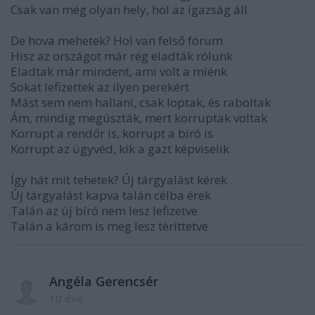
Csak van még olyan hely, hol az igazság áll
De hova mehetek? Hol van felső fórum
Hisz az országot már rég eladták rólunk
Eladtak már mindent, ami volt a miénk
Sokat lefizettek az ilyen perekért
Mást sem nem hallani, csak loptak, és raboltak
Ám, mindig megúszták, mert korruptak voltak
Korrupt a rendőr is, korrupt a bíró is
Korrupt az ügyvéd, kik a gazt képviselik
Így hát mit tehetek? Új tárgyalást kérek
Új tárgyalást kapva talán célba érek
Talán az új bíró nem lesz lefizetve
Talán a károm is meg lesz téríttetve
Angéla Gerencsér
10 éve