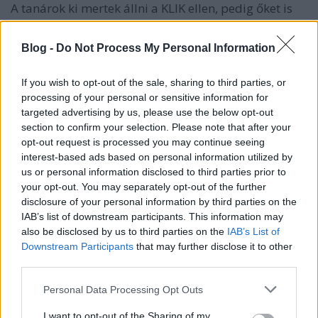
A tanárok ki mertek állni a KLIK ellen, pedig őket is
kirúgás fenyegeti. Ha ezeket az ítéleteket még lehet
vállalni egyesek szerint, akkor semmi gond.
Blog -
Do Not Process My Personal Information
If you wish to opt-out of the sale, sharing to third parties, or
Vándor Andrea
processing of your personal or sensitive information for
10 éve
targeted advertising by us, please use the below opt-out
section to confirm your selection. Please note that after your
Egy olyan országban, ahol a hatalom napirenden
opt-out request is processed you may continue seeing
zsinórban hozhat mind újabb törvényeket a
interest-based ads based on personal information utilized by
törvénytelenségei szentesítésére, létezik még egy
us or personal information disclosed to third parties prior to
ember is, akit ez meglep?!
your opt-out. You may separately opt-out of the further
disclosure of your personal information by third parties on the
IAB’s list of downstream participants. This information may
also be disclosed by us to third parties on the
IAB’s List of
Világnézet Netes Napló
Downstream Participants
that may further disclose it to other
10 éve
third parties.
Bírói Önkény Ellen oldal megosztotta
Please note that this website/app uses one or more Google
Personal Data Processing Opt Outs
www.facebook.com/BiroiOnkenyEllen/
services and may gather and store information including but
not limited to your visit or usage behaviour. You may click to
I want to opt-out of the Sharing of my