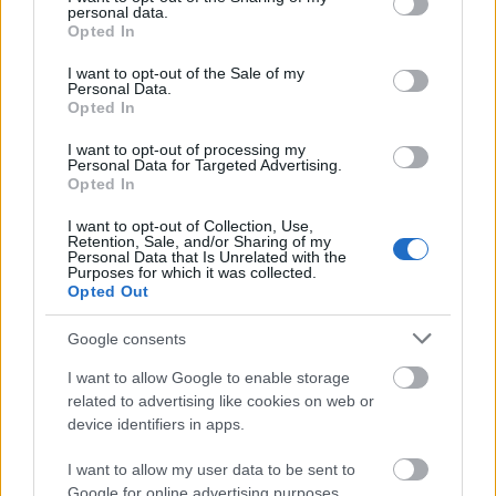
personal data.
grant or deny consent to Google and its third-party tags to
Opted In
Tibor Thürmer
use your data for below specified purposes in below Google
consent section.
10 éve
I want to opt-out of the Sale of my
Personal Data.
Ismerős.
Opted In
I want to opt-out of processing my
Personal Data for Targeted Advertising.
Opted In
Csumega
10 éve
I want to opt-out of Collection, Use,
Retention, Sale, and/or Sharing of my
Kedves Embertársaim!!! UGYE, MI(!) "ezt" RÉGÓTA
Personal Data that Is Unrelated with the
Purposes for which it was collected.
tudjuk és érezzük is a BŐRÜNKÖN...
Opted Out
A cikkben "említettek"-en túl a LEGNAGYOBB(!)
SÚLYÚ az ú. n. "devizahiteles" ÁTVERÉSEK,
Google consents
CSALÁSOK, RABLÁSOK "elmismásolása", azaz: A
Haza- és Népáruló Kormányzat és a seggnyaló
I want to allow Google to enable storage
"ellenzék" TÖBBSZÖRÖS "bankmentő" akciói...
related to advertising like cookies on web or
device identifiers in apps.
I want to allow my user data to be sent to
vmrne
Google for online advertising purposes.