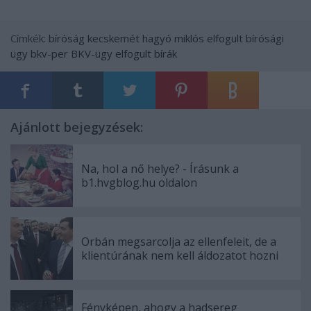
Címkék:
bíróság
kecskemét
hagyó miklós
elfogult
bírósági
ügy
bkv-per
BKV-ügy
elfogult bírák
Ajánlott bejegyzések:
Na, hol a nő helye? - Írásunk a
b1.hvgblog.hu oldalon
Orbán megsarcolja az ellenfeleit, de a
klientúrának nem kell áldozatot hozni
Fényképen, ahogy a hadsereg