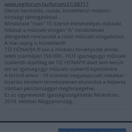
www.jogiforum.hu/forum/21/38717
Okirat hamisítás, csalás, büntetlenül miskolci
bírósági támogatással...
Mindössze "csak" 15 tizenöt életveszélyes műszaki
hibával a műszaki vizsgán "A" minősítéssel
átengedett roncsautót a csaló műszaki vizsgabiztos.
A mai napig is büntetlen!!!
TÍZ HÓNAPJA !!! van a miskolci törvényszék elnöki
letéti számláján 150.000.- HUF igazságügyi műszaki
szakértői díjelőleg de TÍZ HÓNAP!!! alatt sem került
sor az igazságügyi műszaki szakértő kijelölésére.
A bírónő elleni - 16 tizenhat megalapozott indokkal -
kizárási kérelem természetesen elutasítva a felperes
írásban pénzbírsággal megfenyegetve...
Ez az úgynevezett igazságszolgáltatás Miskolcon,
2016. október Magyarország...
SÜTI BEÁLLÍTÁSOK MÓDOSÍTÁSA