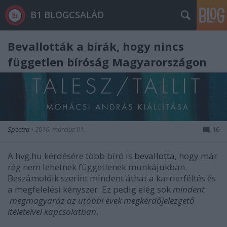
B1 BLOGCSALÁD
Bevallották a bírák, hogy nincs
független bíróság Magyarországon
Spectra
•
2016. március 01.
16
A hvg.hu kérdésére több bíró is
bevallotta
, hogy már
rég nem lehetnek függetlenek munkájukban.
Beszámolóik szerint mindent áthat a karrierféltés és
a megfelelési kényszer. Ez pedig elég sok
mindent
megmagyaráz az utóbbi évek megkérdőjelezgető
ítéleteivel kapcsolatban
.