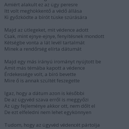
Amiért alakult ez az ügy peresre
Itt volt meghökkentő a védő állása
Ki győzködte a bírót tüske szúrására
Majd az ütlegeket, mit védence adott
Csak, mint ejnye-ejnye, fenyítésnek mondott
Kétségbe vonta a lát levél tartalmát
Minek a rendőrség elírta dátumát
Majd egy más irányú irományt nyújtott be
Amit más témába kapott a védence
Érdekessége volt, a bíró bevette
Mire ő is annak szültét feszegette
Igaz, hogy a dátum azon is későbbi
De az ügyvéd szava erről is meggyőzi
Az ügy fejleménye akkor ott, nem dőlt el
De ezt elfeledni nem lehet egykönnyen
Tudom, hogy az ügyvéd védencét pártolja