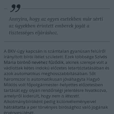
Annyira, hogy az egyes esetekben már sérti
az ügyekben érintett emberek jogát a
tisztességes eljáráshoz.
A BKV-ügy kapcsán is számtalan gyanúsan felülről
irányított bírói ítélet született. Ezek többsége
Szívós
Mária bírónő nevéhez fűződik
, akinek szerepe volt a
vádlottak kétes indokú előzetes letartóztatásában és
azok automatikus meghosszabbításában. Sőt
háromszor is automatikusan jóváhagyta Hagyó
Miklós volt főpolgármester-helyettes előzetesben
tartását egy olyan rendőrségi jelentésre hivatkozva,
amelyről kiderült, hogy
nem is létezett
.
Alkotmánybíróként pedig különvéleményeivel
hátráltatta
a per törvényes bírósághoz való jogának
érvényesülését.