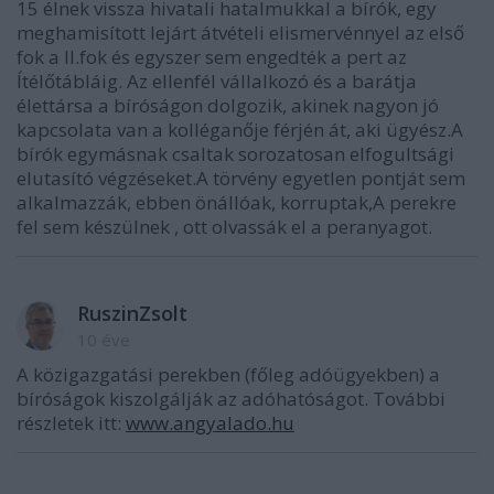
15 élnek vissza hivatali hatalmukkal a bírók, egy
meghamisított lejárt átvételi elismervénnyel az első
fok a II.fok és egyszer sem engedték a pert az
Ítélőtábláig. Az ellenfél vállalkozó és a barátja
élettársa a bíróságon dolgozik, akinek nagyon jó
kapcsolata van a kolléganője férjén át, aki ügyész.A
bírók egymásnak csaltak sorozatosan elfogultsági
elutasító végzéseket.A törvény egyetlen pontját sem
alkalmazzák, ebben önállóak, korruptak,A perekre
fel sem készülnek , ott olvassák el a peranyagot.
RuszinZsolt
10 éve
A közigazgatási perekben (főleg adóügyekben) a
bíróságok kiszolgálják az adóhatóságot. További
részletek itt:
www.angyalado.hu