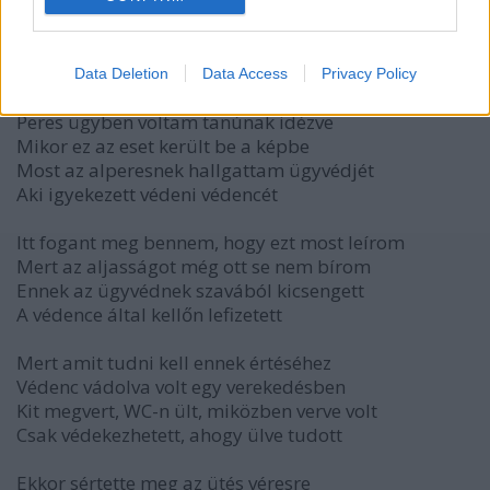
SZENTKORONÁS világ ezen is változtat hamarosan!
Erre írtam a következőket:
19. LEFIZETETT ÜGYVÉD
Tárgyaláson
Data Deletion
Data Access
Privacy Policy
Peres ügyben voltam tanúnak idézve
Mikor ez az eset került be a képbe
Most az alperesnek hallgattam ügyvédjét
Aki igyekezett védeni védencét
Itt fogant meg bennem, hogy ezt most leírom
Mert az aljasságot még ott se nem bírom
Ennek az ügyvédnek szavából kicsengett
A védence által kellőn lefizetett
Mert amit tudni kell ennek értéséhez
Védenc vádolva volt egy verekedésben
Kit megvert, WC-n ült, miközben verve volt
Csak védekezhetett, ahogy ülve tudott
Ekkor sértette meg az ütés véresre