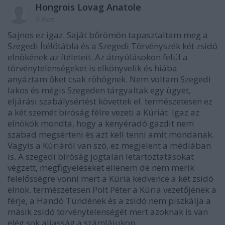
Hongrois Lovag Anatole
9 éve
Sajnos ez igaz. Saját bőrömön tapasztaltam meg a
Szegedi Ítélőtábla és a Szegedi Törvényszék két zsidó
elnökének az ítéleteit. Az átnyúlásokon felül a
törvénytelenségeket is elkönyvelik és hiába
anyáztam őket csak röhögnek. Nem voltam Szegedi
lakos és mégis Szegeden tárgyaltak egy ügyet,
eljárási szabálysértést követtek el. természetesen ez
a két szemét bíróság félre vezeti a Kúriát. Igaz az
elnökök mondta, hogy a kenyéradó gazdit nem
szabad megsérteni és azt kell tenni amit mondanak.
Vagyis a Kúriáról van szó, ez megjelent a médiában
is. A szegedi bíróság jogtalan letartoztatásokat
végzett, megfigyeléseket ellenem de nem merik
felelősségre vonni mert a Kúria kedvence a két zsidó
elnök. természetesen Polt Péter a Kúria vezetőjének a
férje, a Handó Tündének és a zsidó nem piszkálja a
másik zsidó törvénytelenségét mert azoknak is van
elég sok aljasság a számlájukon.