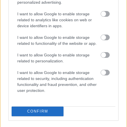
personalized advertising.
fifibá55
I want to allow Google to enable storage
11 éve
related to analytics like cookies on web or
Meg én is, László=János, és bocsánat!
device identifiers in apps.
I want to allow Google to enable storage
related to functionality of the website or app.
Brix
11 éve
I want to allow Google to enable storage
related to personalization.
Amit eddig véghezvitt a Fidesz a törvényesített
lopások keretében, az semmi lesz ahhoz képest , ami
I want to allow Google to enable storage
majd ezután következik... Most, nagyon kedvez nekik
related to security, including authentication
az EU válsága és a bevándorlás problémája, így
functionality and fraud prevention, and other
mindent sokkal feltűnésmentesebben lehet csinálni.
user protection.
Csatos Bambi
CONFIRM
11 éve
"Miért nézed pedig a szálkát, a mely a te atyádfia