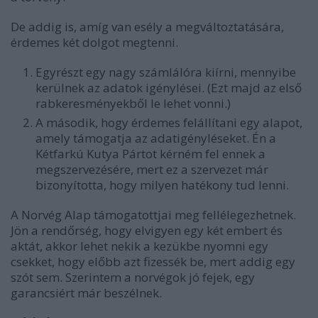
De addig is, amíg van esély a megváltoztatására,
érdemes két dolgot megtenni.
Egyrészt egy nagy számlálóra kiírni, mennyibe
kerülnek az adatok igénylései. (Ezt majd az első
rabkeresményekből le lehet vonni.)
A második, hogy érdemes felállítani egy alapot,
amely támogatja az adatigényléseket. Én a
Kétfarkú Kutya Pártot kérném fel ennek a
megszervezésére, mert ez a szervezet már
bizonyította, hogy milyen hatékony tud lenni.
A Norvég Alap támogatottjai meg fellélegezhetnek.
Jön a rendőrség, hogy elvigyen egy két embert és
aktát, akkor lehet nekik a kezükbe nyomni egy
csekket, hogy előbb azt fizessék be, mert addig egy
szót sem. Szerintem a norvégok jó fejek, egy
garancsiért már beszélnek.