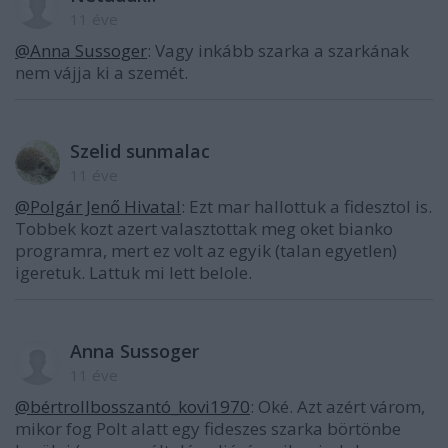
11 éve
@Anna Sussoger
: Vagy inkább szarka a szarkának
nem vájja ki a szemét.
Szelid sunmalac
11 éve
@Polgár Jenő Hivatal
: Ezt mar hallottuk a fidesztol is.
Tobbek kozt azert valasztottak meg oket bianko
programra, mert ez volt az egyik (talan egyetlen)
igeretuk. Lattuk mi lett belole.
Anna Sussoger
11 éve
@bértrollbosszantó_kovi1970
: Oké. Azt azért várom,
mikor fog Polt alatt egy fideszes szarka börtönbe