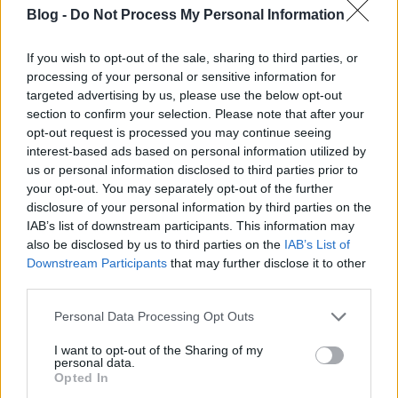
Blog -
Do Not Process My Personal Information
If you wish to opt-out of the sale, sharing to third parties, or
processing of your personal or sensitive information for
targeted advertising by us, please use the below opt-out
section to confirm your selection. Please note that after your
opt-out request is processed you may continue seeing
VAGY
interest-based ads based on personal information utilized by
us or personal information disclosed to third parties prior to
your opt-out. You may separately opt-out of the further
disclosure of your personal information by third parties on the
IAB’s list of downstream participants. This information may
also be disclosed by us to third parties on the
IAB’s List of
Downstream Participants
that may further disclose it to other
Netuddki.
third parties.
11 éve
Please note that this website/app uses one or more Google
Personal Data Processing Opt Outs
Adatigénylés? A XXI. században?
services and may gather and store information including but
Az egész közpénzköltésnek már régen nyilvánosnak
not limited to your visit or usage behaviour. You may click to
I want to opt-out of the Sharing of my
kellene lenni. Ha nem az és még mindig
personal data.
grant or deny consent to Google and its third-party tags to
Opted In
sajtpapíroznak az egyet jelent, lopnak.
use your data for below specified purposes in below Google