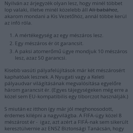
Nyilván az árjegyzék olyan lesz, hogy minél többet
lop valaki, illetve minél közelebb áll
Ali babához
,
akarom mondani a Kis Vezetőhöz, annál többe kerül
az infó róla.
A mértékegység az egy mészáros lesz.
Egy mészáros ér öt garancsit.
A paksi atomerőmű ügye mondjuk 10 mészáros
lesz, azaz 50 garancsi.
Kisebb vasúti pályafelújítások már két mészárosért
kaphatóak lesznek. A Nyugati vagy a Keleti
pályaudvar világításának megvalósítása egyelőre
három garancsit ér. (Egyes tájegységeken még erre a
közel sem EU-kompatibilis egy tiborczot használják.)
S miután ez itthon így már jól meghonosodott,
érdemes kilépni a nagyvilágba. A FIFA-ügy közel 8
mészárost ér - igaz, azt azért a FIFÁ-nak sem sikerült
keresztülvernie az ENSZ Biztonsági Tanácsán, hogy