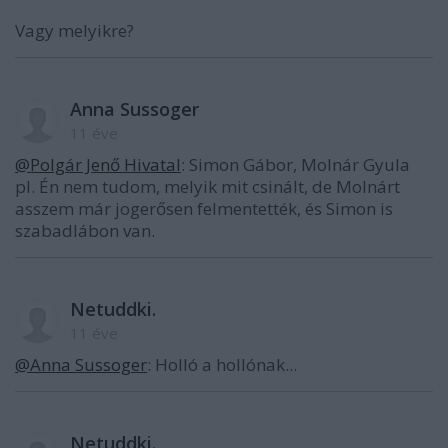
Vagy melyikre?
Anna Sussoger
11 éve
@Polgár Jenő Hivatal
: Simon Gábor, Molnár Gyula
pl. Én nem tudom, melyik mit csinált, de Molnárt
asszem már jogerősen felmentették, és Simon is
szabadlábon van.
Netuddki.
11 éve
@Anna Sussoger
: Holló a hollónak...
Netuddki.