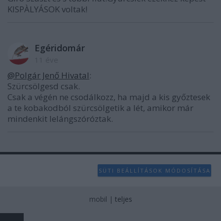
KISPÀLYÁSOK voltak!
Egéridomár
11 éve
@Polgár Jenő Hivatal
:
Szürcsölgesd csak.
Csak a végén ne csodálkozz, ha majd a kis győztesek
a te kobakodból szürcsölgetik a lét, amikor már
mindenkit lelángszóróztak.
SÜTI BEÁLLÍTÁSOK MÓDOSÍTÁSA
mobil
|
teljes