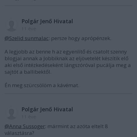
Polgár Jenő Hivatal
11 éve
@Szelid sunmalac
: persze hogy aprópénzek.
A legjobb az benne h az egyenlítő és csatolt szenny
blogjai annak a Jobbiknak az eljövetelét készítik elő
aki első intézkedéseként lángszóróval pucálja meg a
sajtót a ballibektől.
Én meg szürcsölöm a kávémat.
Polgár Jenő Hivatal
11 éve
@Anna Sussoger
: mármint az azóta eltelt 8
választásra?