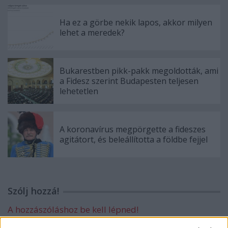
Ha ez a görbe nekik lapos, akkor milyen
lehet a meredek?
Bukarestben pikk-pakk megoldották, ami
a Fidesz szerint Budapesten teljesen
lehetetlen
A koronavírus megpörgette a fideszes
agitátort, és beleállította a földbe fejjel
Szólj hozzá!
A hozzászóláshoz be kell lépned!