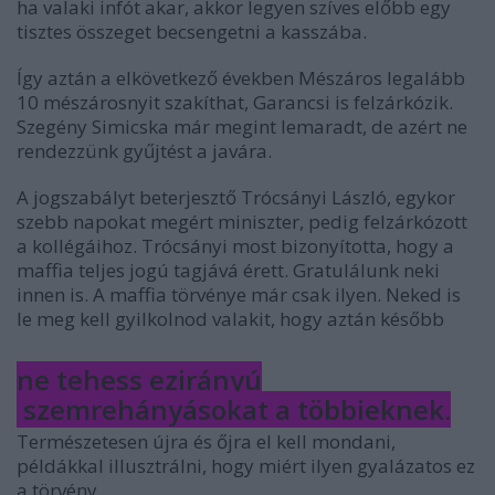
ha valaki infót akar, akkor legyen szíves előbb egy
tisztes összeget becsengetni a kasszába.
Így aztán a elkövetkező években Mészáros legalább
10 mészárosnyit szakíthat, Garancsi is felzárkózik.
Szegény Simicska már megint lemaradt, de azért ne
rendezzünk gyűjtést a javára.
A jogszabályt beterjesztő Trócsányi László, egykor
szebb napokat megért miniszter, pedig felzárkózott
a kollégáihoz. Trócsányi most bizonyította, hogy a
maffia teljes jogú tagjává érett. Gratulálunk neki
innen is. A maffia törvénye már csak ilyen. Neked is
le meg kell gyilkolnod valakit, hogy aztán később
ne tehess ezirányú
szemrehányásokat a többieknek.
Természetesen újra és őjra el kell mondani,
példákkal illusztrálni, hogy miért ilyen gyalázatos ez
a törvény.