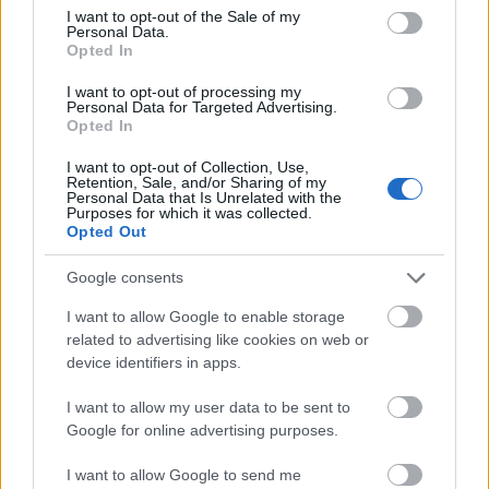
Mellesleg idáig hány bürokrata kapott büntetést,
consent section.
I want to opt-out of the Sale of my
kirúgást aki nem adott ki valami adatot aztán a
Personal Data.
bíróság mégis a kiadásra kötelezte? Mutyiország
Opted In
élősködői, ja!
I want to opt-out of processing my
Personal Data for Targeted Advertising.
Opted In
Szelid sunmalac
I want to opt-out of Collection, Use,
Retention, Sale, and/or Sharing of my
11 éve
Personal Data that Is Unrelated with the
Purposes for which it was collected.
Szerintem ez igy rendben van. Legalabb nem a libsik
Opted Out
lopnak. Kulonben is legitim, erre szavaztak a
zemberek. Mocskos eu!
Google consents
I want to allow Google to enable storage
related to advertising like cookies on web or
fifibá55
device identifiers in apps.
11 éve
I want to allow my user data to be sent to
Ezzel a cikkel Dési László nyerésre áll a Bayer
Google for online advertising purposes.
Zsolttal folytatott "szakmai" küzdelemben.
I want to allow Google to send me