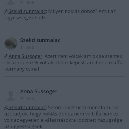
11 éve
@Szelid sunmalac
: Milyen nokiás doboz? Amit az
ügyészség koholt?
Szelid sunmalac
11 éve
@Anna Sussoger
: Azert nem voltak am ok se szentek.
De apropenzek voltak ahhoz kepest, amit ez a maffia
kormany csinal.
Anna Sussoger
11 éve
@Szelid sunmalac
: Semmi ilyet nem mondtam. De
azt tudjuk, hogy nokiás doboz nem volt. És nem ez
volt az egyetlen a választásokra időzített hazugsága
az ügyészségnek.