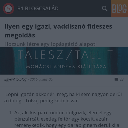
B1 BLOGCSALÁD
Ilyen egy igazi, vaddisznó fideszes
megoldás
Hozzunk létre egy lopásgátló alapot!
Egyenlítő blog
•
2015. július 05.
23
Lopni igazán akkor éri meg, ha ki sem nagyon derül
a dolog. Tolvaj pedig kétféle van.
Az, aki kisipari módon dolgozik, elemel egy
pénztárcát, esetleg feltör egy kocsit, aztán
reménykedik, hogy egy darabig nem derül ki a