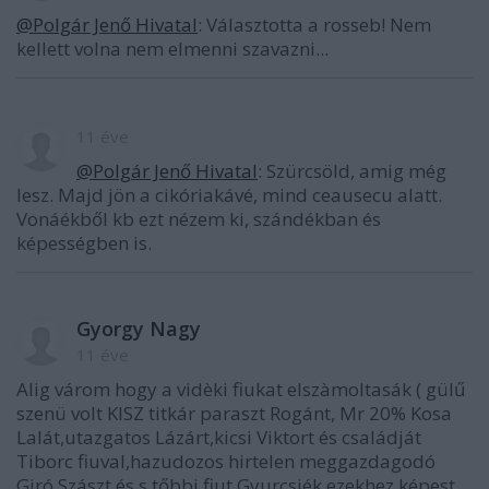
@Polgár Jenő Hivatal
: Választotta a rosseb! Nem
kellett volna nem elmenni szavazni...
11 éve
@Polgár Jenő Hivatal
: Szürcsöld, amig még
lesz. Majd jön a cikóriakávé, mind ceausecu alatt.
Vonáékből kb ezt nézem ki, szándékban és
képességben is.
Gyorgy Nagy
11 éve
Alig várom hogy a vidèki fiukat elszàmoltasák ( gülű
szenü volt KISZ titkár paraszt Rogánt, Mr 20% Kosa
Lalát,utazgatos Lázárt,kicsi Viktort és családját
Tiborc fiuval,hazudozos hirtelen meggazdagodó
Giró Szászt és s tőbbi fiut.Gyurcsiék ezekhez képest