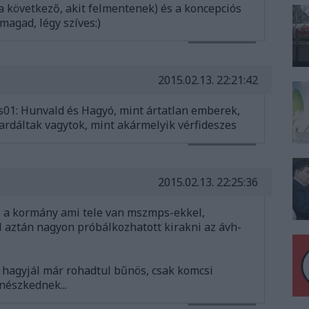
 következő, akit felmentenek) és a koncepciós
magad, légy szíves:)
VÁLASZ ERRE
2015.02.13. 22:21:42
s01
: Hunvald és Hagyó, mint ártatlan emberek,
tardáltak vagytok, mint akármelyik vérfideszes
VÁLASZ ERRE
2015.02.13. 22:25:36
az a kormány ami tele van mszmps-ekkel,
 aztán nagyon próbálkozhatott kirakni az ávh-
... hagyjál már rohadtul bűnös, csak komcsi
ínészkednek...