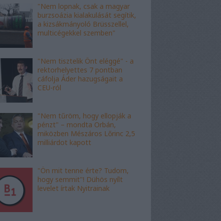
"Nem lopnak, csak a magyar
burzsoázia kialakulását segítik,
a kizsákmányoló Brüsszellel,
multicégekkel szemben"
"Nem tisztelik Önt eléggé" - a
rektorhelyettes 7 pontban
cáfolja Áder hazugságait a
CEU-ról
"Nem tűröm, hogy ellopják a
pénzt" – mondta Orbán,
miközben Mészáros Lőrinc 2,5
milliárdot kapott
"Ön mit tenne érte? Tudom,
hogy semmit"! Dühös nyílt
levelet írtak Nyitrainak