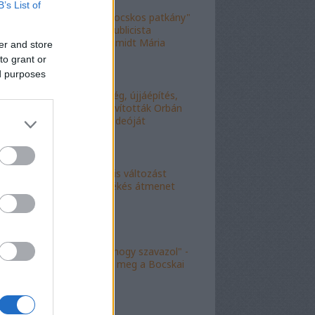
B’s List of
"Figyelj, te mocskos patkány"
- a fideszes publicista
nekiesett Schmidt Mária
er and store
fiának
to grant or
ed purposes
"Kell-e segítség, újjáépítés,
bármi?" - Kijavították Orbán
telefonálós videóját
"Kokó radikális változást
akart, én a békés átmenet
híve vagyok"
"Köszönöm, hogy szavazol" -
molinó jelent meg a Bocskai
út felett