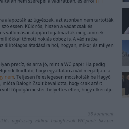
gyáltalán nem szerepel a vádiratban, és erről
ITT
ira alapozták az ügyészek, azt azonban nem tartották
s szó essen. Különös, hiszen a vádat csak és
sos vallomásai alapján fogalmazták meg, aminek
 milliókkal tömött nokiás doboz is. A vádiratba
 állítólagos átadására hol, hogyan, mikor, és milyen
yan precíz, és arra jó, mint a WC papír. Ha pedig
lgondolkodtató, hogy egyáltalán a vád megállja-e a
ogy nem
. Teljesen feleslegesen mocskolták be Hagyó
, mióta Balogh Zsolt bevallotta, hogy csak azért
 a volt főpolgármester-helyettes ellen, hogy elkerülje
38
komment
iklós
ügyészség
vádirat
balogh zsolt
WC papír
bkv-per