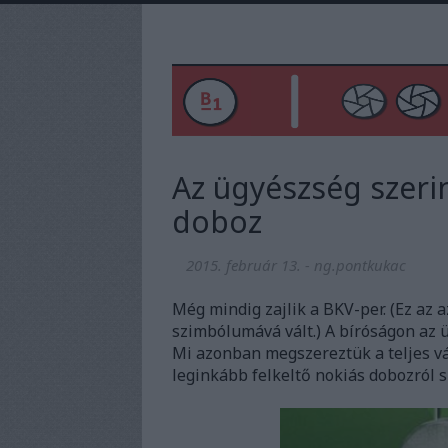
Az ügyészség szeri
doboz
2015. február 13.
-
ng.pontkukac
Még mindig zajlik a BKV-per. (Ez az a
szimbólumává vált.) A bíróságon az 
Mi azonban megszereztük a teljes vád
leginkább felkeltő nokiás dobozról sz