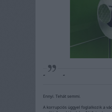
“ “
Ennyi. Tehát semmi.
A korrupciós üggyel foglalkozik a vá