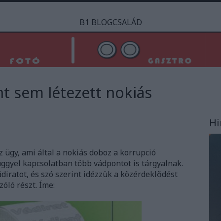
B1 BLOGCSALÁD
nt sem létezett nokiás
Hi
z ügy, ami által a nokiás doboz a korrupció
üggyel kapcsolatban több vádpontot is tárgyalnak.
iratot, és szó szerint idézzük a közérdeklődést
óló részt. Íme: