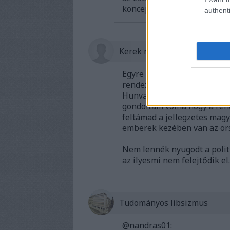
koncepciós ügyekről van szó
authenti
Kerek négyszög
Egyre szorul a hurok a bű
rendeztek kirakatpereket, 
Hunvald, mind ártatlan mag
gondoltam volna hogy a rend
feltámad a jellegzetes magy
emberek kezében van az or
Nem lennék nyugodt a polit
az ilyesmi nem felejtődik el.
Tudományos libsizmus
@nandras01
: