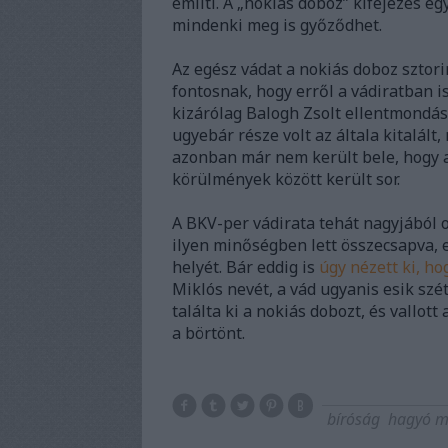
említi. A „nokiás doboz” kifejezés e
mindenki meg is győződhet.
Az egész vádat a nokiás doboz sztor
fontosnak, hogy erről a vádiratban i
kizárólag Balogh Zsolt ellentmondá
ugyebár része volt az általa kitalált,
azonban már nem került bele, hogy az
körülmények között került sor.
A BKV-per vádirata tehát nagyjából ol
ilyen minőségben lett összecsapva, e
helyét. Bár eddig is
úgy nézett ki, h
Miklós nevét, a vád ugyanis esik szét
találta ki a nokiás dobozt, és vallott
a börtönt.
bíróság
hagyó m