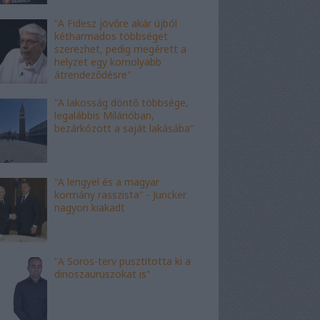
"A Fidesz jövőre akár újból
kétharmados többséget
szerezhet, pedig megérett a
helyzet egy komolyabb
átrendeződésre"
"A lakosság döntő többsége,
legalábbis Milánóban,
bezárkózott a saját lakásába"
"A lengyel és a magyar
kormány rasszista" - Juncker
nagyon kiakadt
"A Soros-terv pusztította ki a
dinoszauruszokat is"