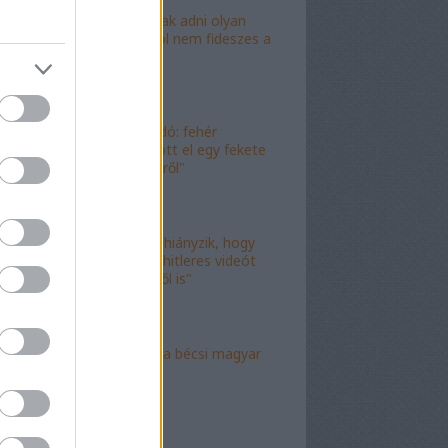
"Lóf.szt fognak adni olyan
területre, ahol nem fideszes a
képviselő"
"Magyar híradó: fehér
gyereket lopott el egy fekete
férfi az erkélyről"
"Már csak az hiányzik, hogy
valami idióta hitleres videót
csináljon ebből is"
"Mély torok" a bécsi magyar
nagykövet?