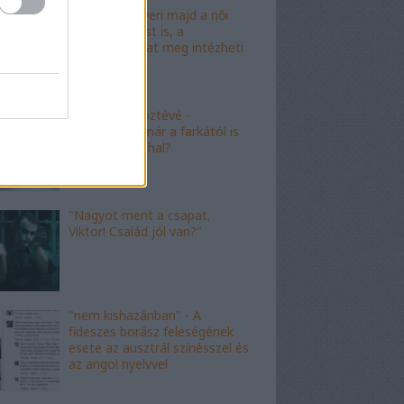
"Mészáros nyeri majd a női
kalapácsvetést is, a
kabalafigurákat meg intézheti
Gyárfás!"
"Minőségi" köztévé -
hamarosan, már a farkától is
bűzleni fog a hal?
"Nagyot ment a csapat,
Viktor! Család jól van?"
"nem kishazánban" - A
fideszes borász feleségének
esete az ausztrál színésszel és
az angol nyelvvel