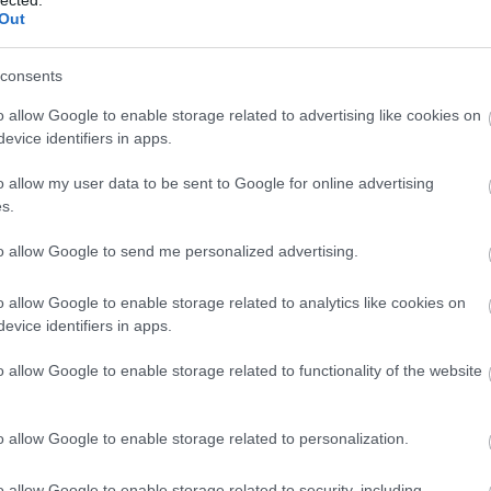
amái, senki nem szól egy árva szót sem. A volt
Out
után majd Hagyó lesz legközelebb felmentve.
galább van valami per. Nyilván ott is
t.
consents
akni az "igazságszolgáltatás"-ból a kormány a jó
o allow Google to enable storage related to advertising like cookies on
li kommunisták megakadályozták.
evice identifiers in apps.
VÁLASZ ERRE
o allow my user data to be sent to Google for online advertising
s.
2015.02.13. 22:05:31
to allow Google to send me personalized advertising.
 humvald, előtte szilvássy, azelőtt a
. polt peti visszaadhatná a diplomáját. igazán
tyáját is lepereljék az ártatlanul meghurcoltak
o allow Google to enable storage related to analytics like cookies on
evice identifiers in apps.
VÁLASZ ERRE
o allow Google to enable storage related to functionality of the website
2015.02.13. 22:08:59
o allow Google to enable storage related to personalization.
sszeli kommunisták mindig beleköpnek a levesbe.
abban az egyszerű agyadban, hogy mondvacsinált,
o allow Google to enable storage related to security, including