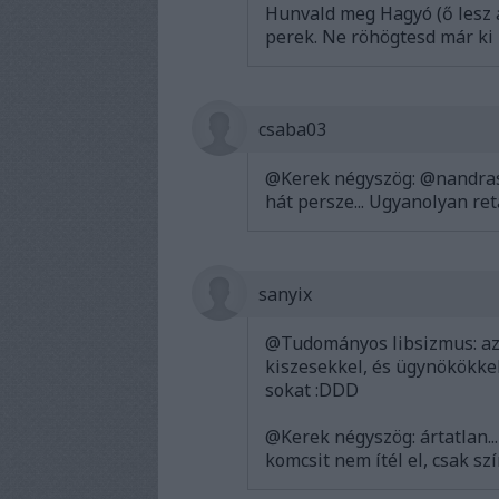
Hunvald meg Hagyó (ő lesz a
perek. Ne röhögtesd már ki 
csaba03
@Kerek négyszög
:
@nandra
hát persze... Ugyanolyan re
sanyix
@Tudományos libsizmus
: 
kiszesekkel, és ügynökökkel
sokat :DDD
@Kerek négyszög
: ártatlan
komcsit nem ítél el, csak sz