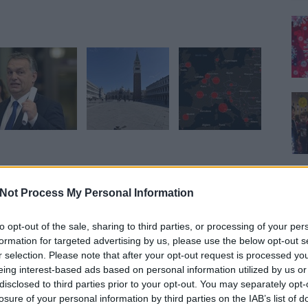
yzés trackback címe:
Not Process My Personal Information
og.hu/api/trackback/id/7161671
to opt-out of the sale, sharing to third parties, or processing of your per
ackek, pingbackek:
formation for targeted advertising by us, please use the below opt-out s
r selection. Please note that after your opt-out request is processed y
5:41
eing interest-based ads based on personal information utilized by us or
 ártatlanságáról az UD Zrt.ügyben az állítólagos
disclosed to third parties prior to your opt-out. You may separately opt-
ült, hogy a nokiás doboz csak legenda, a Hagyó
losure of your personal information by third parties on the IAB’s list of