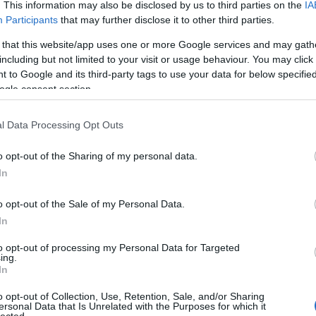
ás rendőri nyomásra készült, azt Balogh Zsolt
. This information may also be disclosed by us to third parties on the
IA
Participants
that may further disclose it to other third parties.
 that this website/app uses one or more Google services and may gath
including but not limited to your visit or usage behaviour. You may click 
Kommentek:
 to Google and its third-party tags to use your data for below specifi
telmében felhasználói tartalomnak minősülnek, értük a
szolgáltatás
ogle consent section.
nem vállal, azokat nem ellenőrzi. Kifogás esetén forduljon a blog
sználási feltételekben
és az
adatvédelmi tájékoztatóban
.
l Data Processing Opt Outs
riseg.wordpress.com
2015.02.13. 19:34:25
o opt-out of the Sharing of my personal data.
In
ának, politikának és igazságszolgáltatásnak.
o opt-out of the Sale of my Personal Data.
VÁLASZ ERRE
In
2015.02.13. 21:24:25
to opt-out of processing my Personal Data for Targeted
ing.
In
ik rabolták ki a móri bankot. Az ország legjobban
gát a sitten. Olajszőkítésileg még senkit nem
o opt-out of Collection, Use, Retention, Sale, and/or Sharing
z, akinek polgármestersége alatt zajlottak
ersonal Data that Is Unrelated with the Purposes for which it
lected.